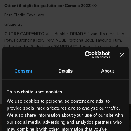
Ottieni il biglietto gratuito per Cersaie 2022>>>
Foto Elodie Cavallaro
Grazie a :
CUORE CARPENITO
Vasi Bubble;
DRIADE
Divanetto nero Roly
Poly, Poltroncina Roly Poly;
NUBE
Poltrona Bold, Tavolino Turn,
Letto Tender, Sedie Fancy;
SAMBONET
Terracotto casseruola
curry, Terracotto Casseruola vanilla, Madame alzata, Penelope
Alzata, Madame coppa con piede, coppetta;
ZILIO
Arkad;
ANDLIGHT
Pipeline
Consent
Details
About
This website uses cookies
We use cookies to personalise content and ads, to
provide social media features and to analyse our traffic.
We also share information about your use of our site with
our social media, advertising and analytics partners who
may combine it with other information that you’ve