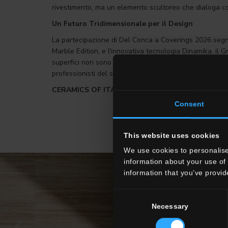
rivestimento, ma un elemento scultoreo che dialoga co
Un Futuro Tridimensionale per il Design
La partecipazione di Del Conca a Coverings 2026 segna 
Marble Edition, e l'innovativa tecnologia Dinamika, il 
superfici non sono semplici rivestimenti, ma elementi c
professionisti del settore troveranno in queste proposte
CERAMICS OF ITALY HALL 1614 - BIGLIETTO GR
Consent
This website uses cookies
We use cookies to personalise
information about your use of 
information that you’ve provid
Consent
Necessary
Selection