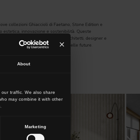
ve collezioni Ghiaccioli di Faetano, Stone Edition e
o estetica, innovazione e sostenibilità. Queste
ambienti unici e personalizzati. Architetti, designer e
ndenze più attuali e di anticipare quelle future.
About
our traffic. We also share
 who may combine it with other
.
Marketing