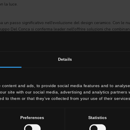
n la luce.
un passo significativo nell'evoluzione del design ceramico. Con le nuo
Gruppo Del Conca si conferma leader nell'offrire soluzioni che combinan
he creano un'esperienza sensoriale completa, trasformando gli spazi in 
 l'ispirazione per progetti all'avanguardia, capaci di interpretare le te
ATUITO
Details
 content and ads, to provide social media features and to analyse 
our site with our social media, advertising and analytics partners
ed to them or that they’ve collected from your use of their services
Preferences
Statistics