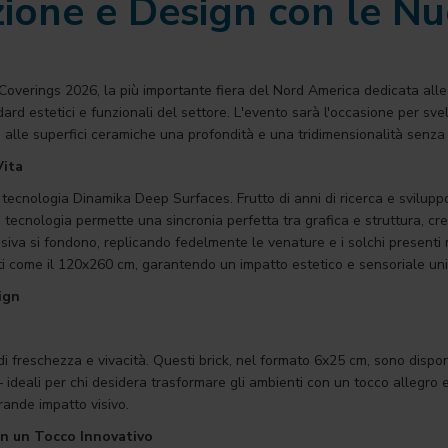
ione e Design con le Nu
 Coverings 2026, la più importante fiera del Nord America dedicata alle
dard estetici e funzionali del settore. L'evento sarà l'occasione per svel
e alle superfici ceramiche una profondità e una tridimensionalità senza
Vita
 tecnologia Dinamika Deep Surfaces. Frutto di anni di ricerca e svilup
 tecnologia permette una sincronia perfetta tra grafica e struttura, c
visiva si fondono, replicando fedelmente le venature e i solchi presenti
i come il 120x260 cm, garantendo un impatto estetico e sensoriale uni
ign
 freschezza e vivacità. Questi brick, nel formato 6x25 cm, sono disponibil
deali per chi desidera trasformare gli ambienti con un tocco allegro e
grande impatto visivo.
on un Tocco Innovativo