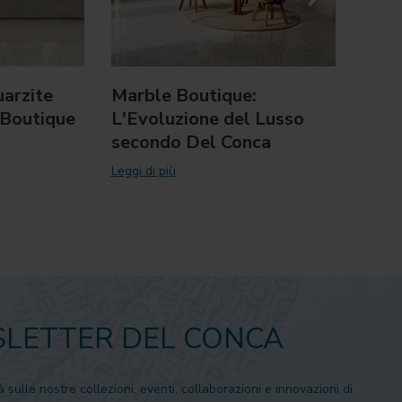
arzite
Marble Boutique:
XXIX
 Boutique
L'Evoluzione del Lusso
ADI:
secondo Del Conca
Edit
Desi
Leggi di più
Leggi d
LETTER DEL CONCA
à sulle nostre collezioni, eventi, collaborazioni e innovazioni di