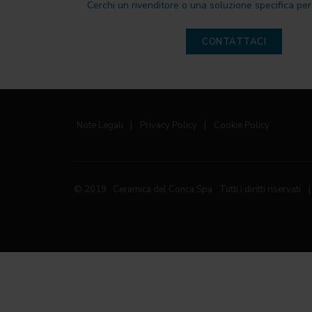
Cerchi un rivenditore o una soluzione specifica per 
CONTATTACI
Note Legali
|
Privacy Policy
|
Cookie Policy
© 2019 Ceramica del Conca Spa
Tutti i diritti riservati
|