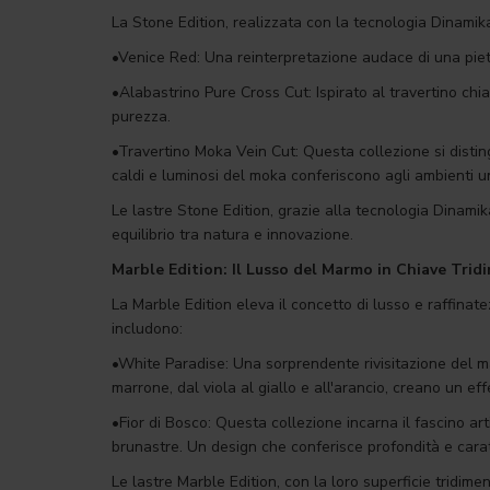
La Stone Edition, realizzata con la tecnologia Dinamika
•Venice Red: Una reinterpretazione audace di una pietr
•Alabastrino Pure Cross Cut: Ispirato al travertino chi
purezza.
•Travertino Moka Vein Cut: Questa collezione si disting
caldi e luminosi del moka conferiscono agli ambienti u
Le lastre Stone Edition, grazie alla tecnologia Dinamik
equilibrio tra natura e innovazione.
Marble Edition: Il Lusso del Marmo in Chiave Trid
La Marble Edition eleva il concetto di lusso e raffina
includono:
•White Paradise: Una sorprendente rivisitazione del ma
marrone, dal viola al giallo e all'arancio, creano un ef
•Fior di Bosco: Questa collezione incarna il fascino a
brunastre. Un design che conferisce profondità e cara
Le lastre Marble Edition, con la loro superficie tridim