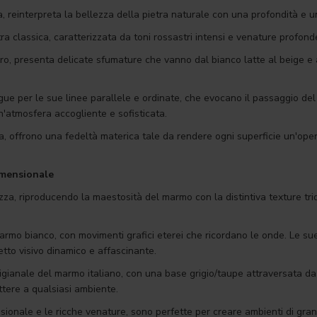
, reinterpreta la bellezza della pietra naturale con una profondità e u
a classica, caratterizzata da toni rossastri intensi e venature profon
aro, presenta delicate sfumature che vanno dal bianco latte al beige e a
ue per le sue linee parallele e ordinate, che evocano il passaggio del t
n'atmosfera accogliente e sofisticata.
a, offrono una fedeltà materica tale da rendere ogni superficie un'oper
imensionale
tezza, riproducendo la maestosità del marmo con la distintiva texture t
rmo bianco, con movimenti grafici eterei che ricordano le onde. Le sue
fetto visivo dinamico e affascinante.
rtigianale del marmo italiano, con una base grigio/taupe attraversata 
ttere a qualsiasi ambiente.
ensionale e le ricche venature, sono perfette per creare ambienti di gra