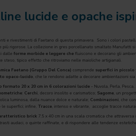
line lucide e opache ispi
nti e rivestimenti di Faetano di questa primavera. Sono i colori pastella
 più rigorose. La collezione in gres porcellanato smaltato Manufatti si 
ci dalle
forme morbide e leggere che
fluiscono e decorano gli ambient
steso, tipico effetto che ritroviamo nelle maioliche artigianali.
eramica Faetano (Gruppo Del Conca)
comprende
superfici in piccol
asto opaco-lucido
, che le rendono adatte a decorare ambientazioni si
o formato 20 x 20 cm in 6 colorazioni lucide -
Nuvola, Perla, Pesca,
geometriche
:
Cerchi
, decoro insolito e carismatico;
Sagome
, un proget
iolica luminosa, dalla nuance dolce e naturale;
Combinazioni
, che con
e superfici; infine,
Tracce
, intenso e vibrante, accoglie tracce natura
ratteristico brick
7,5 x 40 cm in una scala cromatica che attraversa
rasti audaci, o quinte raffinate, e di rispondere alle tendenze estetiche