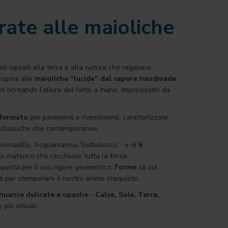
rate alle maioliche
ti ispirati alla terra e alla natura che regalano
ispira alle
maioliche “lucide” dal sapore handmade
i ricreando l’allure del fatto a mano, impreziosito da
o formato
per pavimenti e rivestimenti, caratterizzate
a classiche che contemporanee.
 Armadillo, Acquamarina, Sottobosco - e di
6
to materico che racchiude tutta la forza
quista per il suo rigore geometrico;
Forme
, la cui
li per stemperare il nostro animo irrequieto.
nuance delicate e opache
-
Calce, Soia, Terra,
 più attuali.