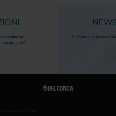
ZIONI
NEWS
 e rivestimenti?
Ricevi tutte le ultime novit
il tuo progetto?
P. IVA 00819720400