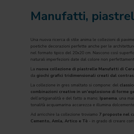
Manufatti, piastrel
Una nuova ricerca di stile anima le collezioni di pavime
poetiche decorazioni perfette anche per le architetture
nel formato tipico del 20x20 cm. Nascono così superfi
naturali imperfezioni date dal colore non perfettamente 
La
nuova collezione di piastrelle Manufatti di C
da
giochi grafici tridimensionali creati dal contr
La collezione in gres smaltato si compone: del
classic
combinazioni creative in un’esplosione di forme 
dell’artigianalità e del fatto a mano;
Ipanema
, una ma
tonalità acquamarina accarezza e illumina dolcemente l
Ad arricchire la collezione troviamo
7 proposte nel ca
Cemento, Amla, Artico e Tè
- in grado di creare cont