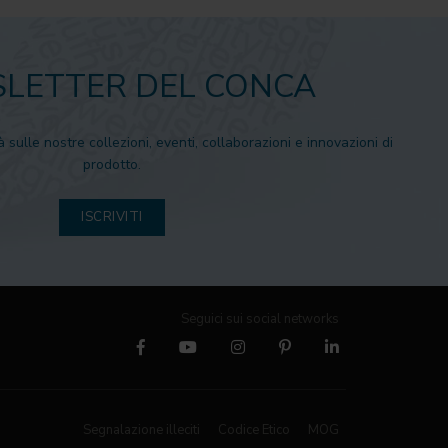
LETTER DEL CONCA
à sulle nostre collezioni, eventi, collaborazioni e innovazioni di
prodotto.
ISCRIVITI
Seguici sui social networks
Segnalazione illeciti
Codice Etico
MOG