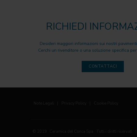
RICHIEDI INFORMA
Desideri maggiori informazioni sui nostri pavimenti
Cerchi un rivenditore o una soluzione specifica per 
CONTATTACI
Note Legali
|
Privacy Policy
|
Cookie Policy
© 2019 Ceramica del Conca Spa
Tutti i diritti riservati
|