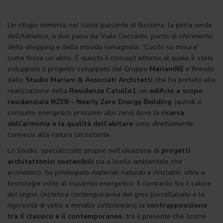
Un rifugio immerso nel cuore pulsante di Riccione, la perla verde
dell’Adriatico, a due passi da Viale Ceccarini, punto di riferimento
dello shopping e della movida romagnola. “Cucito su misura”
come fosse un abito. È questo il concept attorno al quale è stato
sviluppato il progetto sviluppato dal Gruppo
MarianiRE
e firmato
dallo
Studio Mariani & Associati Architetti
che ha portato alla
realizzazione della
Residenza Catullo1
: un
edificio a scopo
residenziale NZEB – Nearly Zero Energy Building
(quindi a
consumo energetico prossimo allo zero) dove la
ricerca
dell’armonia e la qualità dell’abitare
sono direttamente
connessi alla natura circostante.
Lo Studio, specializzato proprio nell’ideazione di
progetti
architettonici sostenibili
sia a livello ambientale che
economico, ha privilegiato materiali naturali e riciclabili, oltre a
tecnologie volte al risparmio energetico. Il contrasto tra il calore
del legno, l’estetica contemporanea del gres porcellanato e la
rigorosità di vetro e metallo sottolineano la
contrapposizione
tra il classico e il contemporaneo
, tra il presente che scorre