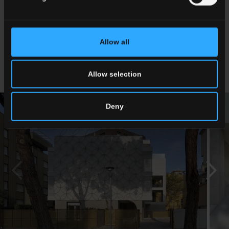
11° edizione de
“La Ceramica e il Progetto”
,
che premia le
migliori realizzazioni architettoniche con piastrelle ceramiche
prodotte in Italia.
Allow all
Allow selection
Deny