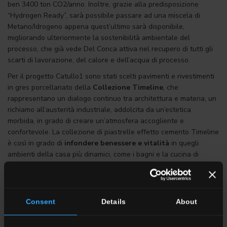
ben 3400 ton CO2/anno. Inoltre, grazie alla predisposizione
“Hydrogen Ready”, sarà possibile passare ad una miscela di
Metano/Idrogeno appena quest’ultimo sarà disponibile,
migliorando ulteriormente la sostenibilità ambientale del
processo, che già vede Del Conca attiva nel recupero di tutti gli
scarti di lavorazione, del calore e dell’acqua di processo.
Per il progetto Catullo1 sono stati scelti pavimenti e rivestimenti
in gres porcellanato della
Collezione Timeline
, che
rappresentano un dialogo continuo tra architettura e materia, un
richiamo all’austerità industriale, addolcita da un’estetica
morbida, in grado di creare un’atmosfera accogliente e
confortevole. La collezione di piastrelle effetto cemento Timeline
è così in grado di
infondere benessere e vitalità
in quegli
ambienti della casa più dinamici, come i bagni e la cucina di
alcune abitazioni; i progettisti hanno voluto ingentilire con la
collezione Timeline anche le parti comuni come i vani scala o la
rampa che porta ai garage, riuscendo così a
dare slancio e
unicità
ad aree solitamente considerate impersonali e
Consent
Details
About
secondarie.
Sugli
splendidi e ampi balconi loggiati,
tra gli spazi