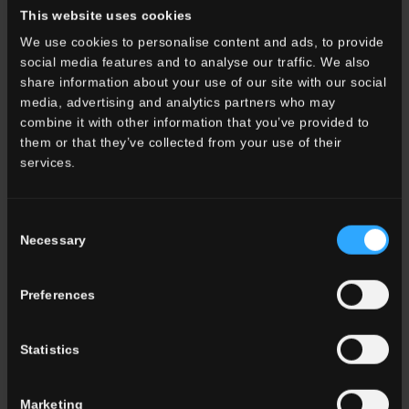
This website uses cookies
protagonisti del complesso, è stato utilizzato
Timeline due2
,
nello spessore maggiorato 20 mm studiato
per l’outdoor
,
We use cookies to personalise content and ads, to provide
posato in sopraelevato.
social media features and to analyse our traffic. We also
share information about your use of our site with our social
I grandi balconi e gli spazi esterni sono impreziositi anche dalla
media, advertising and analytics partners who may
Collezione in gres porcellanto Lavaredo
di Ceramica del
combine it with other information that you’ve provided to
Conca, una proposta che
si ispira alla Luserna
, pietra ricercata
them or that they’ve collected from your use of their
e ricca di incredibili colorazioni frutto di molteplici venature che
services.
richiamano il
contatto con la natura silenziosa
.
La selezione di prodotti è stata completata con
Calacatta Oro
della
collezione Boutique
in versione lastra ceramica
Consent
120x260cm, scelta come rivestimento per valorizzare e illuminare
Necessary
Selection
l'ambiente bagno.
Particolarmente scenica è la facciata priva di aperture
Preferences
dell’edificio - lato monte - completamente ricoperta da un
elemento in metallo dorato, che aiuterà glicini e buganvillee a
salire fino al tetto creando una spettacolare parete verde e
Statistics
fiorita.
Il progetto Residenza Catullo1 è attualmente in
concorso alla
Marketing