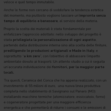
veloce e quel tempo immutabile.
Anche le forme non cercano di soddisfare la tendenza estetica
del momento, ma piuttosto vogliono lasciare un’
impronta senza
tempo di equilibrio e benessere
, al servizio della materia.
Proprio la scelta dei materiali è stata fondamentale per
enfatizzare l’approccio adottato: nello sviluppo del progetto è
stata
privilegiata la personalizzazione di ogni aspetto
,
partendo dalla distribuzione interna sino alla scelta delle finiture,
prediligendo le produzioni artigianali e Made in Italy
, e
soprattutto “
a km zero
”, con l’obiettivo di abbassare l’impatto
ambientale dovuto ai trasporti. Un attento studio a cui è seguita
un’accurata individuazione dei
fornitori, per la maggior parte
locali.
Tra questi, Ceramica del Conca che ha appena realizzato, con un
investimento di 55 milioni di euro, una nuova linea produttiva
completa nello stabilimento di Savignano sul Panaro (MO)
installando macchine termiche (atomizzatore, essiccatoio, forno)
e cogeneratore progettate per una maggiore efficienza
energetica e che permetterà di ridurre i consumi e le emissioni di