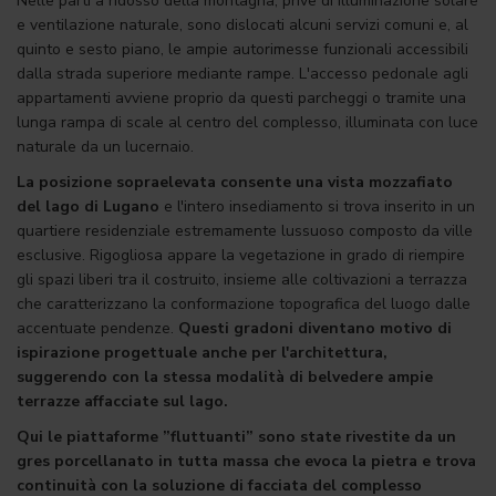
Nelle parti a ridosso della montagna, prive di illuminazione solare
e ventilazione naturale, sono dislocati alcuni servizi comuni e, al
quinto e sesto piano, le ampie autorimesse funzionali accessibili
dalla strada superiore mediante rampe. L'accesso pedonale agli
appartamenti avviene proprio da questi parcheggi o tramite una
lunga rampa di scale al centro del complesso, illuminata con luce
naturale da un lucernaio.
La posizione sopraelevata consente una vista mozzafiato
del lago di Lugano
e l'intero insediamento si trova inserito in un
quartiere residenziale estremamente lussuoso composto da ville
esclusive. Rigogliosa appare la vegetazione in grado di riempire
gli spazi liberi tra il costruito, insieme alle coltivazioni a terrazza
che caratterizzano la conformazione topografica del luogo dalle
accentuate pendenze.
Questi gradoni diventano motivo di
ispirazione progettuale anche per l'architettura,
suggerendo con la stessa modalità di belvedere ampie
terrazze affacciate sul lago.
Qui le piattaforme ”fluttuanti” sono state rivestite da un
gres porcellanato in tutta massa che evoca la pietra e trova
continuità con la soluzione di facciata del complesso