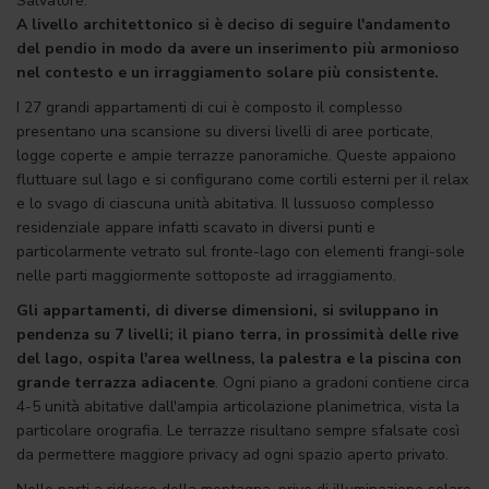
Salvatore.
A livello architettonico si è deciso di seguire l'andamento
del pendio in modo da avere un inserimento più armonioso
nel contesto e un irraggiamento solare più consistente.
I 27 grandi appartamenti di cui è composto il complesso
presentano una scansione su diversi livelli di aree porticate,
logge coperte e ampie terrazze panoramiche. Queste appaiono
fluttuare sul lago e si configurano come cortili esterni per il relax
e lo svago di ciascuna unità abitativa. Il lussuoso complesso
residenziale appare infatti scavato in diversi punti e
particolarmente vetrato sul fronte-lago con elementi frangi-sole
nelle parti maggiormente sottoposte ad irraggiamento.
Gli appartamenti, di diverse dimensioni, si sviluppano in
pendenza su 7 livelli; il piano terra, in prossimità delle rive
del lago, ospita l'area wellness, la palestra e la piscina con
grande terrazza adiacente
. Ogni piano a gradoni contiene circa
4-5 unità abitative dall'ampia articolazione planimetrica, vista la
particolare orografia. Le terrazze risultano sempre sfalsate così
da permettere maggiore privacy ad ogni spazio aperto privato.