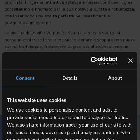
proprietà: longevità, attrattiva estetica e flessibilità d'uso. Il gres
porcellanato è rinomato per la sua notevole durata e robustezza,
che lo rendono una scelta perfetta per rivestimenti e
pavimentazioni esterne.
La piscina delle ville Ventus è privata e a poca distanza si
possono esplorare le spiagge vicine, cenare o scoprire una nuova
cucina tradizionale, trascorrere la giornata rilassandoti con un
buon libro o organizzare un'escursione. Le possibilità sono
illimitate. La posizione delle ville è ideale per godersi un po' di
pace e tranquillità, pur essendo vicine a zone vivaci e
cosmopolite.
Consent
Details
About
SCOPRI LA COLLEZIONE ANVERSA DA ESTERNO
IN 20mm
This website uses cookies
We use cookies to personalise content and ads, to
provide social media features and to analyse our traffic.
We also share information about your use of our site with
our social media, advertising and analytics partners who
may combine it with other information that you’ve