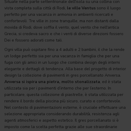
Situate nella parte settentrionale dell'isola su una collina con
vista completa sulla città di Rodi,
le ville Ventus
sono il luogo
perfetto per una vacanza in armonia in ambienti ricercati e
confortevoli. Tre ville in zone tranquille, ma non distanti dalla
movida di Rodi, dove soffia il vento, quel vento che nell'antica
Grecia, si credeva sacro e che i venti di diverse direzioni fossero
Dei e fossero adorati come tali.
Ogni villa può ospitare fino a 4 adulti e 2 bambini, il che la rende
un lodge perfetto sia per una vacanza in famiglia che per una
fuga con gli amici in un luogo che combina design degli interni
elegante e dettagli di tendenza. Alla base del progetto di interior
design la collezione di pavimenti in gres porcellanato Anversa.
Anversa
si ispira una pietra, molto stonalizzata
, ed è stata
utilizzata sia per i pavimenti d’interno che per l’esterno. In
particolare, questa collezione di piastrelle, è stata utilizzata per
rendere il bordo della piscina più sicuro, curato e confortevole.
Nel contesto di pavimentazioni esterne, è cruciale effettuare una
selezione appropriata considerando durabilità, resistenza agli
agenti atmosferici e aspetto estetico. Il gres porcellanato si è
imposto come la scelta perfetta grazie alle sue straordinarie