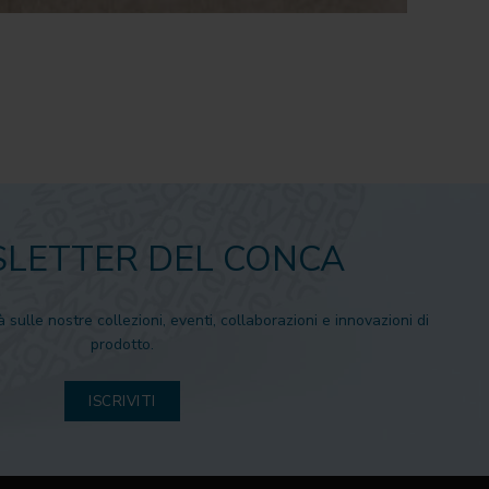
Un G
Leggi d
LETTER DEL CONCA
à sulle nostre collezioni, eventi, collaborazioni e innovazioni di
prodotto.
ISCRIVITI