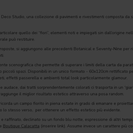
eco Studio, una collezione di pavimenti e rivestimenti composta da sei
ticolare quello dei “fiori”, elementi noti e impiegati sin dall’origine nell’
rale può restituire.
poste, si aggiungono alle precedenti Botanical e Seventy-Nine per rive
ti.
nte scenografica che permette di superare i limiti della carta da para
o piccoli spazi. Disponibili in un unico formato - 60x120cm rettificato pe
ti, effetti passerella e ambienti total look particolarmente glamour.
 e audace, dai tratti sorprendentemente colorati ci trasporta in un “giar
aggiunge il miglior risultato estetico attraverso una posa random.
ricorda un campo fiorito in piena estate in grado di emanare e proiett
 lo stesso verso, per ottenere un effetto estetico più evidente.
e raffinato, declinato su un fondo blu notte, espressione di altri tempi
ne
Boutique Calacatta
(inserire link). Assume invece un carattere più c