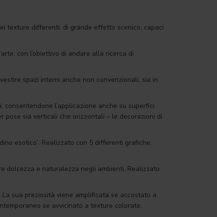
 texture differenti, di grande effetto scenico, capaci
arte, con l’obiettivo di andare alla ricerca di
stire spazi interni anche non convenzionali, sia in
ti, consentendone l’applicazione anche su superfici
r pose sia verticali che orizzontali – le decorazioni di
dino esotico”. Realizzato con 5 differenti grafiche,
are dolcezza e naturalezza negli ambienti. Realizzato
. La sua preziosità viene amplificata se accostato a
ontemporaneo se avvicinato a texture colorate.