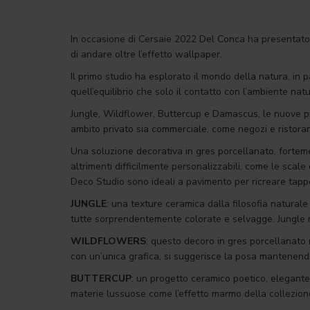
In occasione di Cersaie 2022 Del Conca ha presentato D
di andare oltre l’effetto wallpaper.
Il primo studio ha esplorato il mondo della natura, in par
quell’equilibrio che solo il contatto con l’ambiente natu
Jungle, Wildflower, Buttercup e Damascus, le nuove pro
ambito privato sia commerciale, come negozi e ristoran
Una soluzione decorativa in gres porcellanato, forteme
altrimenti difficilmente personalizzabili, come le scale 
Deco Studio sono ideali a pavimento per ricreare tappe
JUNGLE
: una texture ceramica dalla filosofia naturale
tutte sorprendentemente colorate e selvagge. Jungle r
WILDFLOWERS
: questo decoro in gres porcellanato 
con un’unica grafica, si suggerisce la posa mantenendo
BUTTERCUP
: un progetto ceramico poetico, elegante 
materie lussuose come l’effetto marmo della collezio