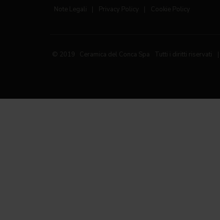
Note Legali
|
Privacy Policy
|
Cookie Policy
© 2019 Ceramica del Conca Spa
Tutti i diritti riservati
|