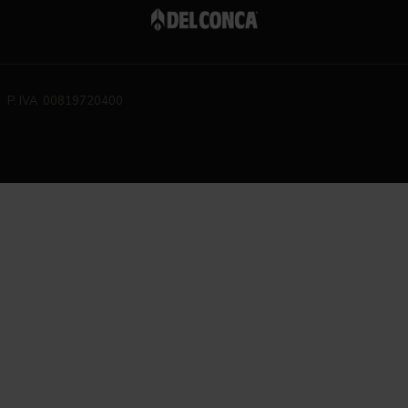
P. IVA 00819720400