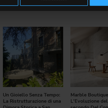
Un Gioiello Senza Tempo:
Marble Boutique
La Ristrutturazione di una
L'Evoluzione del
Dimora Storica a San
secondo Del Co