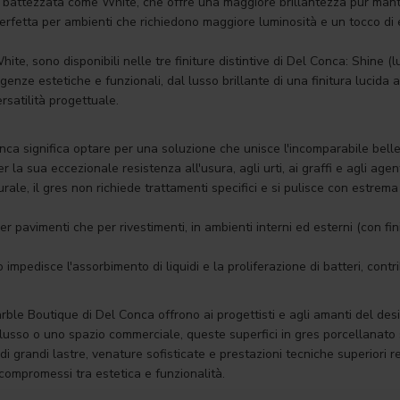
, battezzata come White, che offre una maggiore brillantezza pur mant
perfetta per ambienti che richiedono maggiore luminosità e un tocco di 
te, sono disponibili nelle tre finiture distintive di Del Conca: Shine (
enze estetiche e funzionali, dal lusso brillante di una finitura lucida al
satilità progettuale.
nca significa optare per una soluzione che unisce l'incomparabile belle
 la sua eccezionale resistenza all'usura, agli urti, ai graffi e agli agen
ale, il gres non richiede trattamenti specifici e si pulisce con estrema
per pavimenti che per rivestimenti, in ambienti interni ed esterni (con fi
 impedisce l'assorbimento di liquidi e la proliferazione di batteri, con
e Boutique di Del Conca offrono ai progettisti e agli amanti del design 
lusso o uno spazio commerciale, queste superfici in gres porcellanato s
di grandi lastre, venature sofisticate e prestazioni tecniche superiori
compromessi tra estetica e funzionalità.