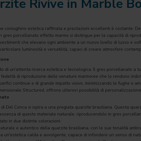
rzite Rivive in Marble B
 che coniughino estetica raffinata e prestazioni eccellenti è costante.
n gres porcellanato effetto marmo si distingue per la capacità di ripr
rivestimenti che elevano ogni ambiente a un nuovo livello di lusso e sofi
rticolare luminosità e versatilità, capaci di creare atmosfere contemp
ione
to di un'attenta ricerca estetica e tecnologica. Il gres porcellanato a
fedeltà di riproduzione delle venature marmoree che lo rendono indisti
erfici continue e di grande impatto visivo, minimizzando le fughe e amp
dimensionale Structured, offrono ulteriori possibilità di personalizzazione
anato
di Del Conca si ispira a una pregiata quarzite brasiliana. Questa quar
essenza di questo materiale naturale, riproducendolo in gres porcella
o in due distinte colorazioni:
naturale e autentico della quarzite brasiliana, con le sue tonalità ambr
erca un'estetica calda e avvolgente, capace di infondere un senso di nat