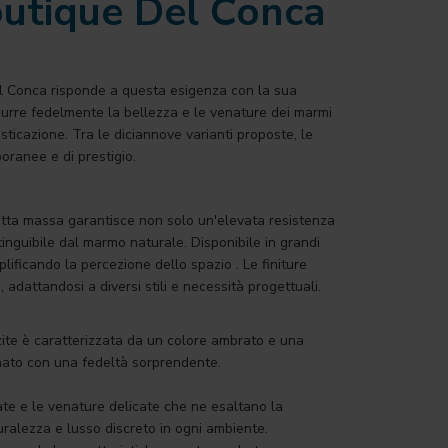
outique Del Conca
 Del Conca risponde a questa esigenza con la sua
odurre fedelmente la bellezza e le venature dei marmi
sticazione. Tra le diciannove varianti proposte, le
oranee e di prestigio.
 tutta massa garantisce non solo un'elevata resistenza
nguibile dal marmo naturale. Disponibile in grandi
lificando la percezione dello spazio . Le finiture
, adattandosi a diversi stili e necessità progettuali.
zite è caratterizzata da un colore ambrato e una
nato con una fedeltà sorprendente.
ate e le venature delicate che ne esaltano la
uralezza e lusso discreto in ogni ambiente.