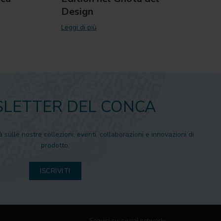
Design
Leggi d
Leggi di più
LETTER DEL CONCA
à sulle nostre collezioni, eventi, collaborazioni e innovazioni di
prodotto.
ISCRIVITI
Seguici sui social networks