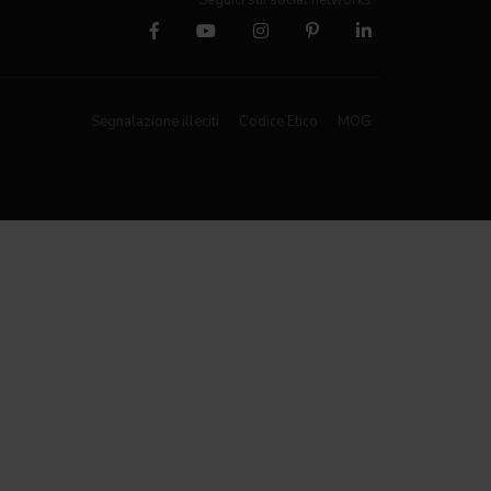
Segnalazione illeciti
Codice Etico
MOG