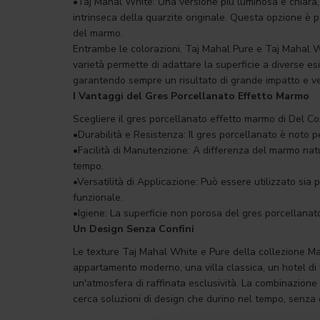
•Taj Mahal White: Una versione più luminosa e chiara
intrinseca della quarzite originale. Questa opzione è 
del marmo.
Entrambe le colorazioni, Taj Mahal Pure e Taj Mahal Whi
varietà permette di adattare la superficie a diverse esig
garantendo sempre un risultato di grande impatto e ver
I Vantaggi del Gres Porcellanato Effetto Marmo
Scegliere il gres porcellanato effetto marmo di Del Co
•Durabilità e Resistenza: Il gres porcellanato è noto per
•Facilità di Manutenzione: A differenza del marmo natur
tempo.
•Versatilità di Applicazione: Può essere utilizzato sia 
funzionale.
•Igiene: La superficie non porosa del gres porcellanato
Un Design Senza Confini
Le texture Taj Mahal White e Pure della collezione Marbl
appartamento moderno, una villa classica, un hotel di 
un'atmosfera di raffinata esclusività. La combinazione 
cerca soluzioni di design che durino nel tempo, senza 