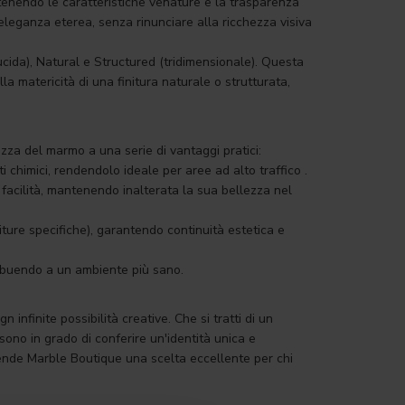
enendo le caratteristiche venature e la trasparenza
eleganza eterea, senza rinunciare alla ricchezza visiva
lucida), Natural e Structured (tridimensionale). Questa
la matericità di una finitura naturale o strutturata,
zza del marmo a una serie di vantaggi pratici:
ti chimici, rendendolo ideale per aree ad alto traffico .
 facilità, mantenendo inalterata la sua bellezza nel
niture specifiche), garantendo continuità estetica e
tribuendo a un ambiente più sano.
infinite possibilità creative. Che si tratti di un
ono in grado di conferire un'identità unica e
 rende Marble Boutique una scelta eccellente per chi