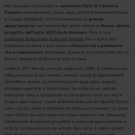
Non passano inosservate le
cementine Paris di Ceramica
Faetano
nell’intervento, curato dagli architetti Mohamed Keilani
e Claudia Famiglietti, che ha interessato un
grande
appartamento
, non lontano dal centro storico di
Monza
,
eletto
progetto dell’anno 2022 da Archilovers.
Paris è una
collezione di piastrelle in piccolo formato
che si ispira alla
tradizione ceramica e può essere
utilizzata sia a pavimento
che a rivestimento
diventando, grazie ai suoi colori pieni nero e
bianco, elemento distintivo di tutta la casa.
L’edificio APT Monza, costruito negli anni 70/80, è caratterizzato
dalla presenza di una vetrata, comune a tutti gli appartamenti
dell’edificio. Inoltre, la frammentazione degli spazi, rispetto
all’ampia superficie a disposizione, ha richiesto un radicale
intervento volto a riprogettare la zona giorno come un vero e
proprio open space. I nuovi ambienti realizzati da Open01 Monza
sono così più vivibili e illuminati da molta luce naturale. Gli spazi
sono definiti sia utilizzando una chiave materica che attraverso
l’istallazione di elementi progettati e realizzati appositamente e
in forte connessione con la vetrata cielo terra. Il calore dorato
dell’alluminio anodizzato è il ‘fil rouge’ dell‘intero progetto.