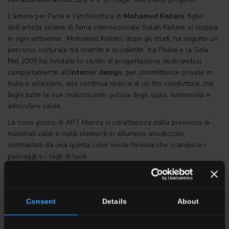
L'amore per l'arte e l'architettura di
Mohamed Keilani
, figlio
dell’artista siriano di fama internazionale Salah Keilani, si respira
in ogni ambiente. Mohamed Keilani, dopo gli studi, ha seguito un
percorso culturale tra oriente e occidente, tra l'Italia e la Siria.
Nel 2005 ha fondato lo studio di progettazione dedicandosi
completamente all’
interior design
, per committenze private in
Italia e all'estero, alla continua ricerca di un filo conduttore che
leghi tutte le sue realizzazioni: pulizia degli spazi, luminosità e
atmosfere calde.
La zona giorno di APT Monza si caratterizza dalla presenza di
materiali caldi e molti elementi in alluminio anodizzato,
contrastati da una quinta color verde foresta che scandisce i
passaggi e i tagli di luce.
Nelle camere e nei bagni il decoro Bercy Nero, 20x20 cm, della
collezione di cementine Paris di Ceramica Faetano fa da cornice a
quadri preziosi e arredi di design. Dalla MAD CHAIR di Marcel
Consent
Details
About
Wanders per Poliform, alla sedia OMBRA di Paolo Lissoni per
Lema, dal tavolo ALAMO di David Lopez Quincoces alle lampade
Flos e Artemide. Spicca la collezione di libri antichi a cui è stata