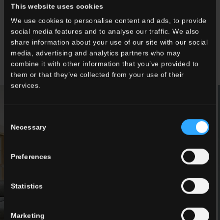
This website uses cookies
dato un ruolo centrale e il colore verde presente su tutte le
We use cookies to personalise content and ads, to provide
pareti e, in alcuni ambienti, anche a soffitto.
social media features and to analyse our traffic. We also
FOTO : @EDISOLARI
share information about your use of our site with our social
media, advertising and analytics partners who may
combine it with other information that you’ve provided to
them or that they’ve collected from your use of their
services.
Consent
Necessary
Selection
Preferences
Statistics
Marketing