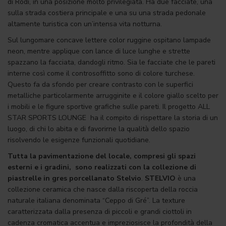
di Rodi, in una posizione molto privilegiata. Ha due facciate, una
sulla strada costiera principale e una su una strada pedonale
altamente turistica con un’intensa vita notturna.
Sul lungomare concave lettere color ruggine ospitano lampade
neon, mentre applique con lance di luce lunghe e strette
spazzano la facciata, dandogli ritmo. Sia le facciate che le pareti
interne così come il controsoffitto sono di colore turchese.
Questo fa da sfondo per creare contrasto con le superfici
metalliche particolarmente arrugginite e il colore giallo scelto per
i mobili e le figure sportive grafiche sulle pareti.
Il progetto ALL
STAR SPORTS LOUNGE ha il compito di rispettare la storia di un
luogo, di chi lo abita e di favorirne la qualità dello spazio
risolvendo le esigenze funzionali quotidiane.
Tutta la pavimentazione del locale, compresi gli spazi
esterni e i gradini, sono realizzati con la collezione di
piastrelle in gres porcellanato Stelvio
.
STELVIO
è una
collezione ceramica che nasce dalla riscoperta della roccia
naturale italiana denominata “Ceppo di Gré”. La texture
caratterizzata dalla presenza di piccoli e grandi ciottoli in
cadenza cromatica accentua e impreziosisce la profondità della