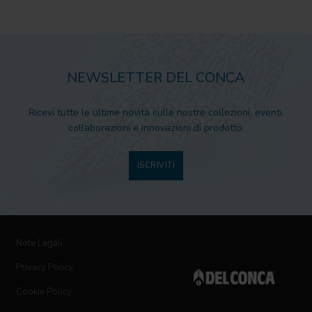
NEWSLETTER DEL CONCA
Ricevi tutte le ultime novità sulle nostre collezioni, eventi,
collaborazioni e innovazioni di prodotto.
ISCRIVITI
Note Legali
Privacy Policy
Cookie Policy