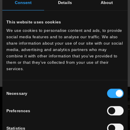
sensazione di una coreografia luminosa che ricorda il marchio del
Consent
Details
About
negozio e allo stesso tempo dona una piacevole atmosfera allo
spazio circostante.
This website uses cookies
Il progetto è di Eleni Karimali.
L’attenzione ai dettagli domina
nei progetti di Eleni Karimali, la giovane ma già rinomata
We use cookies to personalise content and ads, to provide
architetta rodiese laureata al Politecnico di Torino che, giocando
social media features and to analyse our traffic. We also
con i diversi materiali senza prevaricazioni, si adegua ai luoghi e
share information about your use of our site with our social
alle circostanze.
media, advertising and analytics partners who may
combine it with other information that you’ve provided to
SCOPRI LA COLLEZIONE STELVIO
them or that they’ve collected from your use of their
services.
Consent
Necessary
Selection
Preferences
Statistics