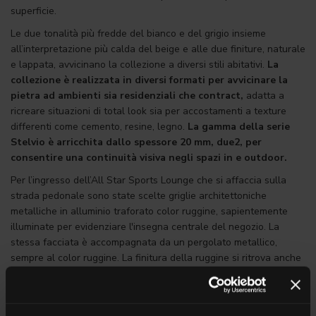
superficie.
Le due tonalità più fredde del bianco e del grigio insieme
all’interpretazione più calda del beige e alle due finiture, naturale
e lappata, avvicinano la collezione a diversi stili abitativi.
La
collezione è realizzata in diversi formati per avvicinare la
pietra ad ambienti sia residenziali che contract,
adatta a
ricreare situazioni di total look sia per accostamenti a texture
differenti come cemento, resine, legno.
La gamma della serie
Stelvio è arricchita dallo spessore 20 mm, due2, per
consentire una continuità visiva negli spazi in e outdoor.
Per l’ingresso dell’All Star Sports Lounge che si affaccia sulla
strada pedonale sono state scelte griglie architettoniche
metalliche in alluminio traforato color ruggine, sapientemente
illuminate per evidenziare l'insegna centrale del negozio. La
stessa facciata è accompagnata da un pergolato metallico,
sempre al color ruggine. La finitura della ruggine si ritrova anche
nel rivestimento del Bar principale, nelle porte, nei passaggi,
oltre che nelle plafoniere personalizzate. Il design di questi
apparecchi diffonde la luce a forma di stella, dando la