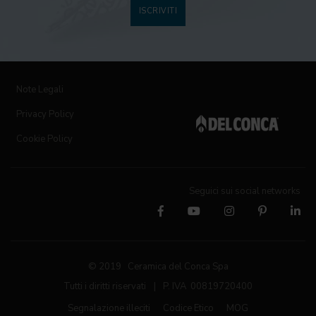
ISCRIVITI
Note Legali
Privacy Policy
Cookie Policy
Seguici sui social networks
© 2019 Ceramica del Conca Spa
Tutti i diritti riservati
|
P. IVA 00819720400
Segnalazione illeciti
Codice Etico
MOG