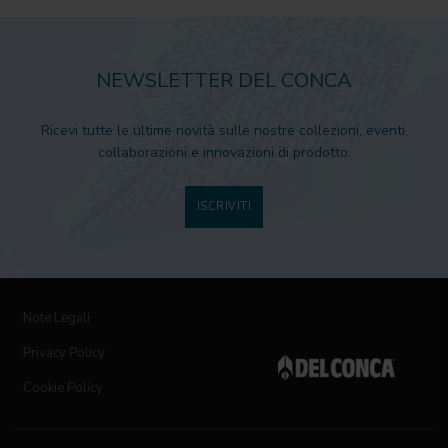
NEWSLETTER DEL CONCA
Ricevi tutte le ultime novità sulle nostre collezioni, eventi,
collaborazioni e innovazioni di prodotto.
ISCRIVITI
Note Legali
Privacy Policy
Cookie Policy