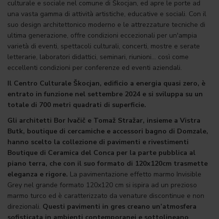
culturale e sociale nel comune di Škocjan, ed apre le porte ad
una vasta gamma di attività artistiche, educative e sociali. Con il
suo design architettonico moderno e le attrezzature tecniche di
ultima generazione, offre condizioni eccezionali per un'ampia
varietà di eventi, spettacoli culturali, concerti, mostre e serate
letterarie, laboratori didattici, seminari, riunioni... così come
eccellenti condizioni per conferenze ed eventi aziendali.
Il Centro Culturale Škocjan, edificio a energia quasi zero, è
entrato in funzione nel settembre 2024 e si sviluppa su un
totale di 700 metri quadrati di superficie.
Gli architetti Bor Ivačič e Tomaž Stražar, insieme a Vistra
Butk, boutique di cercamiche e accessori bagno di Domzale,
hanno scelto la collezione di pavimenti e rivestimenti
Boutique di Ceramica del Conca
per la parte pubblica al
piano terra, che con il suo formato di 120x120cm trasmette
eleganza e rigore.
La pavimentazione effetto marmo Invisible
Grey nel grande formato 120x120 cm si ispira ad un prezioso
marmo turco ed è caratterizzato da venature discontinue e non
direzionali.
Questi pavimenti in gres creano un’atmosfera
sofisticata in ambienti contemporanei e sottolineano