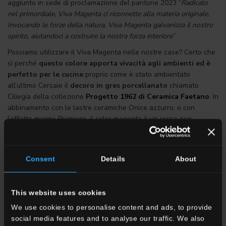
aggiunto in sede di proclamazione del pantone 2023 “
Radicato
nel primordiale, Viva Magenta ci riconnette alla materia originale.
Invocando le forze della natura, Viva Magenta galvanizza il nostro
spirito, aiutandoci a costruire la nostra forza interiore
.”
Possiamo utilizzare il Viva Magenta nelle nostre case? Certo che
sì perché
questo colore apporta vivacità agli ambienti ed è
perfetto per le cucine
proprio come è stato ambientato
all’ultimo Cersaie il
decoro in gres porcellanato
chiamato
Ciliegia della collezione
Progetto 1962 di Ceramica Faetano
. In
abbinamento con le lastre ceramiche Onice azzurro, o con
l’effetto marmo Premiere, il color magenta è un rosso non
aggressivo abbinabile a molti colori ed effetti.
Il color Ciliegia del brick 7.5 x40 può sembrare a tratti rosato
perché l’intensità del colore è differente a seconda della luce
Consent
Details
About
presente nell’ambiente.
Scopri il brick Viva Magenta
This website uses cookies
We use cookies to personalise content and ads, to provide
social media features and to analyse our traffic. We also