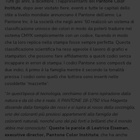
Tutti gli anni, a dicembre, i rappresentanti del
Pantone Color
Institute
, dopo aver visitato fiere, eventi e tutte le capitali dello
stile a livello mondiale annunciano il Pantone dell’anno. La
Pantone Inc. è la società che negli anni ‘50 realizzò un sistema di
classificazione univoco dei colori in modo da poterli tradurre nel
sistema CMYK semplicemente con un codice, facendo in modo
che la loro replica nella stampa fosse sempre perfetta. Questa
classificazione scientifica ha reso agevole il lavoro di grafici e
stampatori, che possono fare affidamento a questi codici senza
incappare in errori di stampa. I codici Pantone sono composti da
due indici, il primo è la famiglia mentre il secondo la tonalità
precisa. I codici sono quelli che tutt’ora sono inseriti nelle
cosiddette “mazzette”.
“
In quest’epoca di tecnologia, cerchiamo di trarre ispirazione dalla
natura e da ciò che è reale. Il PANTONE 18-1750 Viva Magenta
discende dalla famiglia dei rossi e si ispira al rosso della cocciniglia,
uno dei coloranti più preziosi appartenenti alla famiglia dei
coloranti naturali, nonché uno dei più forti e brillanti che il mondo
abbia mai conosciuto
.”
Queste le parole di Leatrice Eiseman,
executive director, Pantone Color Institute
, che ha anche