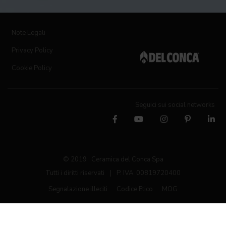
Note Legali
Privacy Policy
Cookie Policy
Seguici sui social networks
© 2019 Ceramica del Conca Spa
Tutti i diritti riservati
|
P. IVA 00819720400
Segnalazione illeciti
Codice Etico
MOG