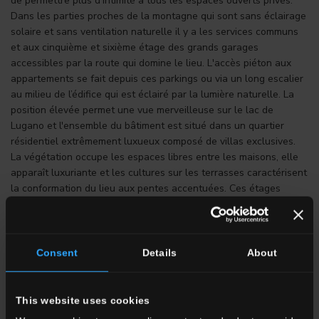
de permettre plus d'intimité à tous les espaces ouverts privés.
Dans les parties proches de la montagne qui sont sans éclairage
solaire et sans ventilation naturelle il y a les services communs
et aux cinquième et sixième étage des grands garages
accessibles par la route qui domine le lieu. L'accès piéton aux
appartements se fait depuis ces parkings ou via un long escalier
au milieu de l’édifice qui est éclairé par la lumière naturelle. La
position élevée permet une vue merveilleuse sur le lac de
Lugano et l'ensemble du bâtiment est situé dans un quartier
résidentiel extrêmement luxueux composé de villas exclusives.
La végétation occupe les espaces libres entre les maisons, elle
apparaît luxuriante et les cultures sur les terrasses caractérisent
la conformation du lieu aux pentes accentuées. Ces étages
deviennent également une source d'inspiration pour
l'architecture avec ses grandes terrasses qui surplombe le lac. Ici
les plateformes "flottantes" ont été recouvertes du grès cérame
en pleine masse qui évoque la pierre naturelle et qui trouve sa
Consent
Details
About
continuité dans la façade du bâtiment.
This website uses cookies