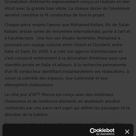
l'installation d'éléments expressément conçus et réalisés en lien
étroit avec la grande baie vitrée. La chaleur dorée de l'aluminium
anodisé constitue le fil conducteur de tout le projet.
Chaque pièce respire l'amour que Mohamed Keilani, fils de Salah
Keilani, artiste syrien de renommée internationale, porte à l'art et
à l'architecture. Une fois ses études terminées, Mohamed a
poursuivi son voyage culturel entre Orient et Occident, entre
Italie et Syrie. En 2005, il a créé son agence d'architecture et
s'est consacré entièrement à la décoration d'intérieur pour une
clientèle privée en Italie et ailleurs, à la recherche permanente
d'un fil conducteur identifiant instantanément ses réalisations, à
savoir la sobriété des espaces, leur luminosité et leur
atmosphère chaleureuse.
Le côté jour d'APT Monza est conçu avec des matériaux
chaleureux et de nombreux éléments en aluminium anodisé,
contrastés par une paroi vert sapin qui définit les passages et la
direction de la lumière.
Dans les chambres et les salles de bains, le décor Bercy Nero,
20x20 cm, de la collection de carreaux de ciment Paris -Ceramica