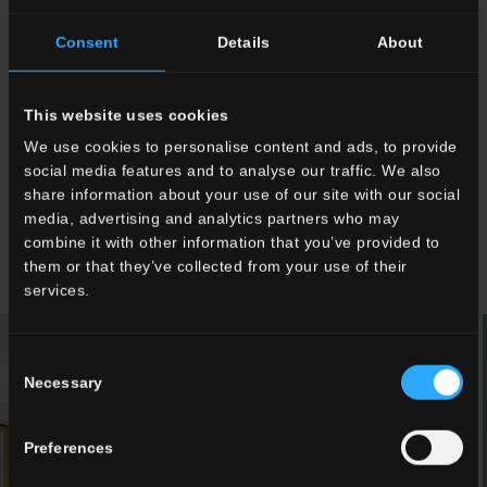
Faetano-, sert de toile de fond à de précieux tableaux et à des
meubles design, comme la MAD CHAIR de Marcel Wanders pour
Consent
Details
About
Poliform, la chaise OMBRA de Piero Lissoni pour Lema, la table
ALAMO de David Lopez Quincoces et les lampes Flos et
Artemide. La collection de livres anciens, à laquelle a été confié
This website uses cookies
un rôle de premier plan, et la couleur verte, présente sur tous les
We use cookies to personalise content and ads, to provide
murs et, dans certaines pièces même au plafond, caractérisent
social media features and to analyse our traffic. We also
l'espace.
share information about your use of our site with our social
FOTO : @EDISOLARI
media, advertising and analytics partners who may
combine it with other information that you’ve provided to
them or that they’ve collected from your use of their
services.
Consent
Necessary
Selection
Preferences