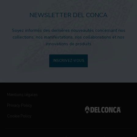
NEWSLETTER DEL CONCA
Soyez informés des dernières nouveautés concernant nos
collections, nos manifestations, nos collaborations et nos
innovations de produits
INSCRIVEZ-VOUS
Mentions légales
Privacy Policy
Cookie Policy