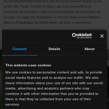
en la transmettant d'abord à son fils Enzo Donald et puis à ses
petits-fils, Paolo, Davide et Marco qui sont aujourd'hui la
troisième descendance avec la responsabilité de la gestion du
Groupe. Le siège de l’entreprise se trouve toujours en Faetano,
dans la République de Saint-Marin, où tout a commencé.
Consent
Details
About
This website uses cookies
We use cookies to personalise content and ads, to provide
social media features and to analyse our traffic. We also
share information about your use of our site with our social
media, advertising and analytics partners who may
combine it with other information that you’ve provided to
them or that they’ve collected from your use of their
services.