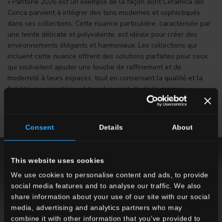
» Pantone 2026 est un exemple de la façon dont Ceramica del
Conca parvient à intégrer des tons modernes et sophistiqués
dans ses collections. Cette nuance particulière, caractérisée par
une teinte délicate et polyvalente, est idéale pour créer des
environnements élégants et harmonieux. Les collections qui
incluent cette nuance offrent des solutions parfaites pour ceux
qui souhaitent ajouter une touche de raffinement et de
modernité à leurs espaces, tout en conservant la qualité et la
fiabilité qui caractérisent tous les produits de la marque.
Consent
Details
About
This website uses cookies
We use cookies to personalise content and ads, to provide
social media features and to analyse our traffic. We also
share information about your use of our site with our social
media, advertising and analytics partners who may
combine it with other information that you’ve provided to