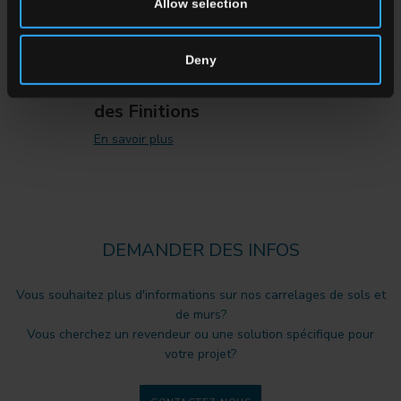
Allow selection
Marble Boutique: L'Élégance du
Deny
Marbre Rencontre l'Innovation
des Finitions
En savoir plus
DEMANDER DES INFOS
Vous souhaitez plus d'informations sur nos carrelages de sols et
de murs?
Vous cherchez un revendeur ou une solution spécifique pour
votre projet?