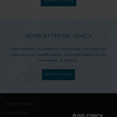
CONTACTEZ-NOUS
NEWSLETTER DEL CONCA
Soyez informés des dernières nouveautés concernant nos
collections, nos manifestations, nos collaborations et nos
innovations de produits
INSCRIVEZ-VOUS
Mentions légales
Privacy Policy