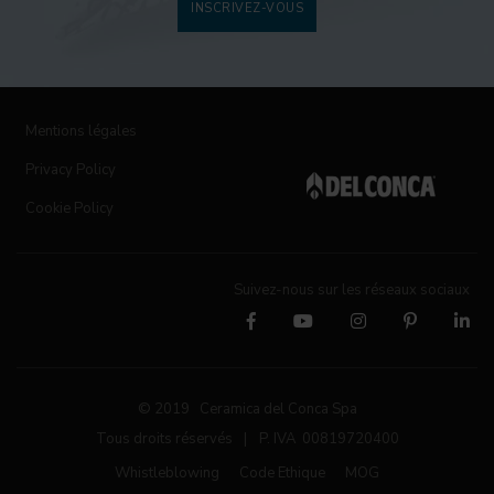
INSCRIVEZ-VOUS
Mentions légales
Privacy Policy
Cookie Policy
Suivez-nous sur les réseaux sociaux
© 2019 Ceramica del Conca Spa
Tous droits réservés
|
P. IVA 00819720400
Whistleblowing
Code Ethique
MOG