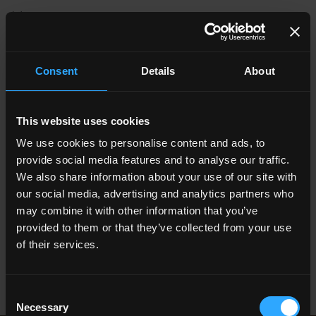
(…)
Native,
la toute nouvelle collection de Ceramica del Conca, nous
emmène dans un voyage sensoriel autour des suggestions de
l'aspect bois. Entre matériaux nobles et espaces contemporains
Consent
Details
About
raffinés. Les protagonistes de la collection sont quatre essences
principales : Rovere Naturale (Chêne naturel), Rovere Oliato
(Chêne huilé), Frassino (Frêne), Castagno (Châtaignier),
This website uses cookies
caractérisées par des nuances naturelles, des veines délicates
We use cookies to personalise content and ads, to
et des tons doux allant du marron au beige et au vert forêt.
provide social media features and to analyse our traffic.
Toutes représentent le caractère le plus authentique du bois.
We also share information about your use of our site with
Une association de plusieurs matières donne vie à Feeling, une
collection décorative dynamique mêlant des fragments effet bois
our social media, advertising and analytics partners who
au fond Terra de la collection Bioterre, inspirée de la chaleur
may combine it with other information that you’ve
naturelle de la chaux et de l’argile.
provided to them or that they’ve collected from your use
of their services.
Tiré de Elle Decor du 1er octobre 2024
Consent
Necessary
Selection