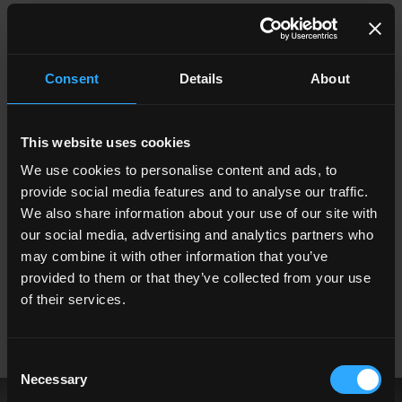
Une surface céramique au caractère sophistiqué, à la fois
élégant, accueillant et familier.
ONICE AZZURRO. Un clin d'œil à l'azur du ciel, de la mer, de
Consent
Details
About
l'horizon. Une nuance intense, inédite et de rare beauté, dont la
profondeur et la richesse graphique sont interrompues par des
veines de couleur rouille qui donnent à cette collection effet
This website uses cookies
onyx pour sols et murs une allure unique et romantique.
We use cookies to personalise content and ads, to
La collection en grès cérame est disponible en grande dalle
120x260, ainsi que dans les grands formats 120x120, 60x120
provide social media features and to analyse our traffic.
et 60x60 dans les finitions naturelle et Shine
. Elle est
We also share information about your use of our site with
complétée par la mosaïque Papillon en 3 couleurs : Onice
our social media, advertising and analytics partners who
(coordonnable à l'Onice Bianco et à l'Onice Azzurro), Paonazzo
may combine it with other information that you’ve
(coordonnable aux fonds Paonazzo et Amazzonite) et Paradise
provided to them or that they’ve collected from your use
(coordonnable aux fonds Paradise et Amazzonite).
of their services.
Consent
Necessary
Selection