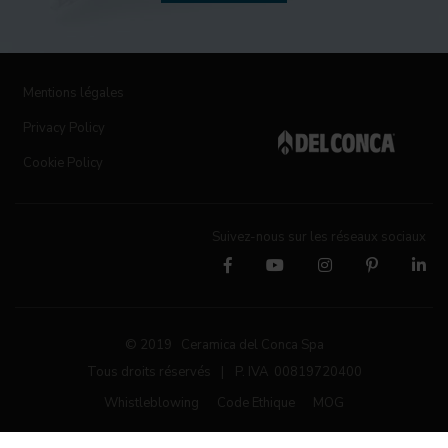
Mentions légales
Privacy Policy
Cookie Policy
Suivez-nous sur les réseaux sociaux
© 2019 Ceramica del Conca Spa
Tous droits réservés
|
P. IVA 00819720400
Whistleblowing
Code Ethique
MOG