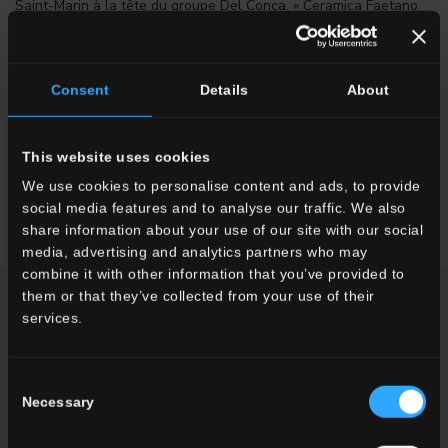
Saint-Marin à la tête du groupe Del Conca. « Ceramica Faetano
et les matériaux de Del Conca nous accompagneront dans cette
aventure comme dans les précédentes. »
Le président de Ceramica Faetano, Paolo Mularoni, déclare : «
Consent
Details
About
Être partenaire de ce projet nous permet de nous ouvrir au
monde. L'Expo est une vitrine importante, un moment de grande
confrontation entre les peuples. En faire partie est pour nous
This website uses cookies
une source de fierté et nous espérons susciter la curiosité et
We use cookies to personalise content and ads, to provide
inspirer les visiteurs. »
social media features and to analyse our traffic. We also
share information about your use of our site with our social
media, advertising and analytics partners who may
combine it with other information that you’ve provided to
them or that they’ve collected from your use of their
NEWS / ÉVÉNEMENTS
services.
Consent
Necessary
Selection