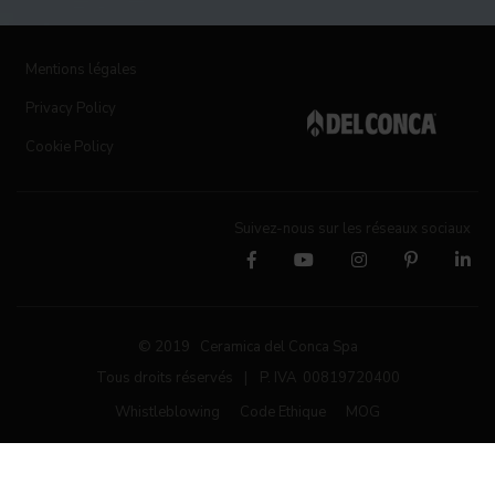
Mentions légales
Privacy Policy
Cookie Policy
Suivez-nous sur les réseaux sociaux
© 2019 Ceramica del Conca Spa
Tous droits réservés
|
P. IVA 00819720400
Whistleblowing
Code Ethique
MOG