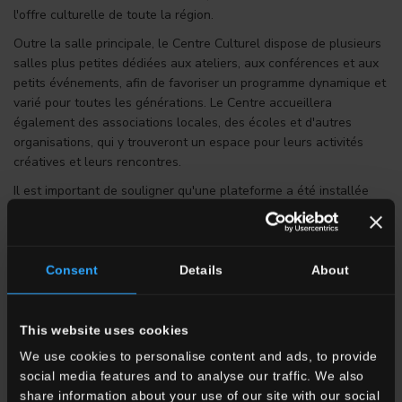
l'offre culturelle de toute la région.
Outre la salle principale, le Centre Culturel dispose de plusieurs
salles plus petites dédiées aux ateliers, aux conférences et aux
petits événements, afin de favoriser un programme dynamique et
varié pour toutes les générations. Le Centre accueillera
également des associations locales, des écoles et d'autres
organisations, qui y trouveront un espace pour leurs activités
créatives et leurs rencontres.
Il est important de souligner qu'une plateforme a été installée
pour garantir l'accessibilité aux personnes à mobilité réduite ou
en fauteuil roulant. De nombreux nouveaux emplacements de
stationnement ont également été aménagés.
Consent
Details
About
Un élément essentiel de ce complexe est
la Bibliothèque
régionale de Škocjan
, qui opère désormais au sein du Centre,
enrichissant davantage son offre culturelle. Sa présence permet,
This website uses cookies
en plus des activités traditionnelles de prêt de livres, de revues
We use cookies to personalise content and ads, to provide
et de documents, l'organisation de divers événements culturels
social media features and to analyse our traffic. We also
et éducatifs, de soirées littéraires, d'ateliers et de rencontres
share information about your use of our site with our social
avec des auteurs et des créateurs.