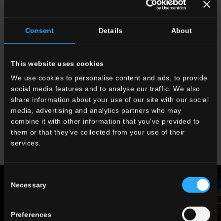
marque de l'établissement tout en créant une atmosphère
agréable qui se diffuse dans tout l'espace alentour. Le projet est
Consent
Details
About
d'Eleni Karimali. La méticulosité apportée aux détails domine les
projets d'Eleni Karimali, une jeune mais non moins déjà célèbre
architecte rhodienne diplômée en architecture à l'École
polytechnique de Turin qui, en conviant différentes matières,
This website uses cookies
sans qu'aucune d'elles jamais ne prévale, s'adaptent
We use cookies to personalise content and ads, to provide
parfaitement aux lieux et aux circonstances.
social media features and to analyse our traffic. We also
share information about your use of our site with our social
Photos de Milton Luiz
media, advertising and analytics partners who may
combine it with other information that you’ve provided to
them or that they’ve collected from your use of their
services.
Consent
Necessary
Selection
Preferences