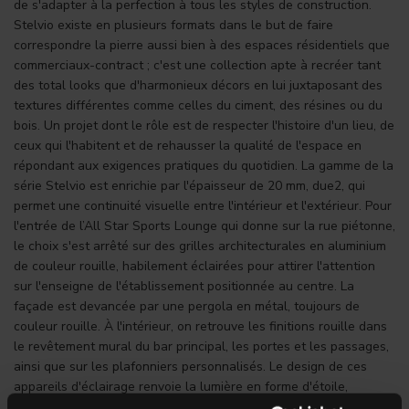
de s'adapter à la perfection à tous les styles de construction.
Stelvio existe en plusieurs formats dans le but de faire
correspondre la pierre aussi bien à des espaces résidentiels que
commerciaux-contract ; c'est une collection apte à recréer tant
des total looks que d'harmonieux décors en lui juxtaposant des
textures différentes comme celles du ciment, des résines ou du
bois. Un projet dont le rôle est de respecter l'histoire d'un lieu, de
ceux qui l'habitent et de rehausser la qualité de l'espace en
répondant aux exigences pratiques du quotidien. La gamme de la
série Stelvio est enrichie par l'épaisseur de 20 mm, due2, qui
permet une continuité visuelle entre l'intérieur et l'extérieur. Pour
l'entrée de l’All Star Sports Lounge qui donne sur la rue piétonne,
le choix s'est arrêté sur des grilles architecturales en aluminium
de couleur rouille, habilement éclairées pour attirer l'attention
sur l'enseigne de l'établissement positionnée au centre. La
façade est devancée par une pergola en métal, toujours de
couleur rouille. À l'intérieur, on retrouve les finitions rouille dans
le revêtement mural du bar principal, les portes et les passages,
ainsi que sur les plafonniers personnalisés. Le design de ces
appareils d'éclairage renvoie la lumière en forme d'étoile,
donnant la sensation d'une chorégraphie lumineuse rappelant la