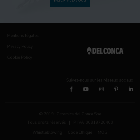
INSCRIVEZ-VOUS
Mentions légales
Privacy Policy
Cookie Policy
Suivez-nous sur les réseaux sociaux
© 2019 Ceramica del Conca Spa
Tous droits réservés
|
P. IVA 00819720400
Whistleblowing
Code Ethique
MOG