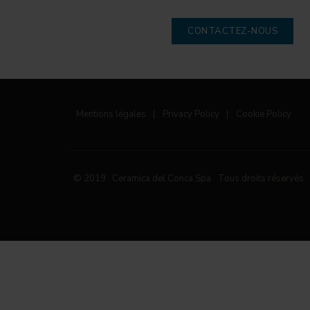
CONTACTEZ-NOUS
Mentions légales
|
Privacy Policy
|
Cookie Policy
© 2019 Ceramica del Conca Spa
Tous droits réservés