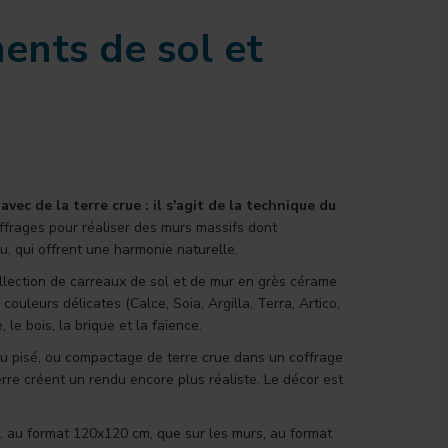
ments de sol et
ec de la terre crue : il s'agit de la technique du
ffrages pour réaliser des murs massifs dont
nu, qui offrent une harmonie naturelle.
ollection de carreaux de sol et de mur en grès cérame
ouleurs délicates (Calce, Soia, Argilla, Terra, Artico,
e bois, la brique et la faïence.
 du pisé, ou compactage de terre crue dans un coffrage
erre créent un rendu encore plus réaliste. Le décor est
ol, au format 120x120 cm, que sur les murs, au format