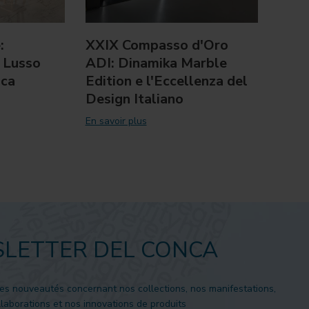
:
XXIX Compasso d'Oro
Del 
 Lusso
ADI: Dinamika Marble
il T
nca
Edition e l'Eccellenza del
of I
Design Italiano
En savo
En savoir plus
LETTER DEL CONCA
es nouveautés concernant nos collections, nos manifestations,
laborations et nos innovations de produits