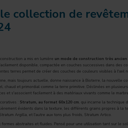
lle collection de revête
24
oconstruction a mis en lumière
un mode de construction très ancien av
et facilement disponible, compactée en couches successives dans des co
érentes terres permet de créer des couches de couleurs visibles à l'œil 
nne, mais toujours actuelle, donne naissance à Bioterre, la nouvelle c
, chaud et primordial comme la terre primitive. Déclinées en plusieurs c
es et s'associent facilement à des matériaux vivants comme le marbre, l
coratives :
Stratum, au format 60x120 cm
, qui incarne la technique
lièrement évidents dans la texture, les différents grains propres à la t
tratum Argilla, et l'autre aux tons plus froids, Stratum Artico.
 formes abstraites et fluides. Pensé pour une utilisation tant sur le s