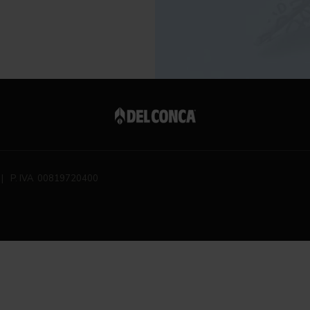
|
P. IVA 00819720400