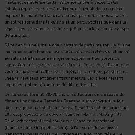
Faetano
,
caractérise cette résidence privée à Lecco. Cette
solution répond en outre à un impératif : réunir dans un même
espace des matériaux aux caractéristiques différentes, à savoir
un sol résistant dans la cuisine et un parquet classique dans le
séjour. Les carreaux de ciment se prêtent parfaitement à ce type
de transition.
Séjour et cuisine sont le cœur battant de cette maison. La cuisine
moderne laquée blanche avec îlot central est reliée visuellement
au salon et à la salle à manger en supprimant les portes de
séparation et en posant une verrière et une porte coulissante en
verre à cadre Manhattan de HenryGlass, à l'esthétique sobre et
linéaire, réalisées entièrement sur mesure. Les pièces restent
séparées tout en offrant une fluidité entre elles.
Déclinée au format 20×20 cm, la collection de carreaux de
ciment
London de Ceramica Faetano
a été conçue à la fois
pour une pose au sol et comme revêtement mural en céramique.
Elle est proposée en 5 décors (Camden, Mayfair, Notting Hill,
Soho, Whitechapel) et 4 couleurs de base en association
(Bianco, Ciano, Grigio et Tortora). Si l'on souhaite se laisser
transporter par la nostalgie, London est la solution idéale : le