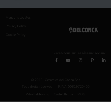
Mentions légales
Privacy Policy
Cookie Policy
Suivez-nous sur les réseaux sociaux
© 2019 Ceramica del Conca Spa
Tous droits réservés
|
P. IVA 00819720400
Whistleblowing
Code Ethique
MOG