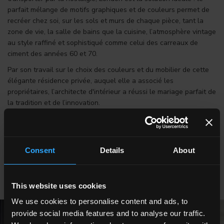
parfait mélange de motifs graphiques et de couleurs permet de
recréer chez soi, sur les sols et murs de chaque pièce, tant la
zone de vie, la salle de bains que la cuisine, l’atmosphère vintage
au style raffiné et sophistiqué comme celui des carreaux de
ciment des années 60 et 70.
Par son travail sur le choix des couleurs et du mobilier de cette
élégante résidence privée, auquel elle a associé les
propriétaires, l’architecte d'intérieur a réussi le mariage parfait de
la tradition et de l’innovation.
DÉCOUVRIR TOUS LES CARREAUX DE CIMENT
ARCHITECTE D'INTÉRIEUR FEDERICA TAGLIABUE
Consent
Details
About
REVENDEUR EDILCOMMERCIO SRL
This website uses cookies
We use cookies to personalise content and ads, to
provide social media features and to analyse our traffic.