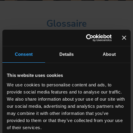
Glossaire
&
A
B
C
D
F
G
Consent
Details
About
I
J
M
N
P
R
T
This website uses cookies
We use cookies to personalise content and ads, to
Montrer tout
provide social media features and to analyse our traffic.
Ton
We also share information about your use of our site with
our social media, advertising and analytics partners who
Le ton indique la tonalité de couleur d'un lot précis de production
may combine it with other information that you’ve
de carreaux. Il est pratiquement impossible, en production, de
fabriquer des pièces parfaitement identiques sur le plan de la
provided to them or that they’ve collected from your use
coloration. Pour cette raison,
of their services.