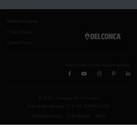
Mentions légales
Privacy Policy
Cookie Policy
Suivez-nous sur les réseaux sociaux
© 2019 Ceramica del Conca Spa
Tous droits réservés
|
P. IVA 00819720400
Whistleblowing
Code Ethique
MOG