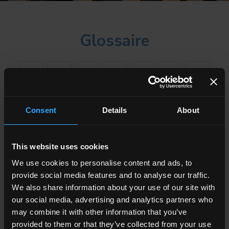
Glossaire
&
A
B
C
D
F
G
I
J
M
N
P
R
T
Consent
Details
About
This website uses cookies
Montrer tout
We use cookies to personalise content and ads, to
Abrasion
provide social media features and to analyse our traffic.
Parmi les principales caractéristiques du grès cérame, avec
We also share information about your use of our site with
finition naturelle, nous avons la résistance à l'abrasion,
our social media, advertising and analytics partners who
autrement dit la résistance de la surface céramique à l'usure
may combine it with other information that you’ve
occasionnée par le contact avec les talons de chaussures, les
provided to them or that they’ve collected from your use