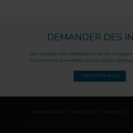
DEMANDER DES I
Vous souhaitez plus d'informations sur nos carrelages
Vous cherchez un revendeur ou une solution spécifique
CONTACTEZ-NOUS
Mentions légales
|
Privacy Policy
|
Cookie Policy