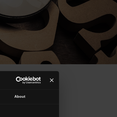
About
P
R
T