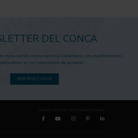
LETTER DEL CONCA
es nouveautés concernant nos collections, nos manifestations,
laborations et nos innovations de produits
INSCRIVEZ-VOUS
Suivez-nous sur les réseaux sociaux