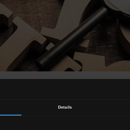
Glossaire
Details
C
D
F
G
I
J
M
N