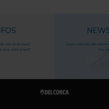
NFOS
NEWS
 de sols et de murs?
Soyez informés des dernièr
 pour votre projet?
nos col