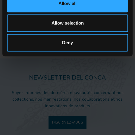
Vous souhaitez plus d'informations sur nos carrelages de sols et
Allow all
de murs?
Vous cherchez un revendeur ou une solution spécifique pour
votre projet?
Allow selection
CONTACTEZ-NOUS
Deny
NEWSLETTER DEL CONCA
Soyez informés des dernières nouveautés concernant nos
collections, nos manifestations, nos collaborations et nos
innovations de produits
INSCRIVEZ-VOUS