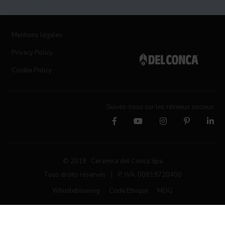
Mentions légales
Privacy Policy
Cookie Policy
Suivez-nous sur les réseaux sociaux
© 2019 Ceramica del Conca Spa
Tous droits réservés
|
P. IVA 00819720400
Whistleblowing
Code Ethique
MOG