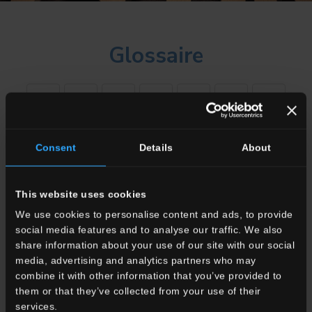
Glossaire
&
A
B
C
D
F
G
I
J
M
N
P
R
T
Consent
Details
About
This website uses cookies
Montrer tout
We use cookies to personalise content and ads, to provide
Rectification
social media features and to analyse our traffic. We also
share information about your use of our site with our social
Il s'agit d'un façonnage du carreau qui consiste à ébarber les
media, advertising and analytics partners who may
bords pour les rendre exactement linéaires et perpendiculaires
combine it with other information that you’ve provided to
entre eux.
them or that they’ve collected from your use of their
Il est très important de vérifier, au moment de l'achat, si un
services.