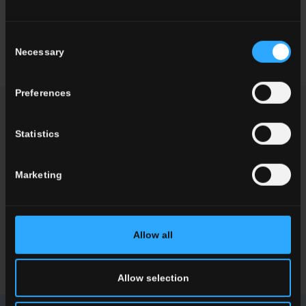
carreau a subi la rectification des bords si vous souhaitez faire
une pose avec des joins fins et réaliser une surface céramique
continue, en grès effet résine. Le bord rectifié se pose aussi avec
Consent
un joint réduit de 2 mm.
Necessary
Selection
Preferences
DEMANDER DES INFOS
Statistics
Vous souhaitez plus d'informations sur nos carrelages de sols et
Marketing
de murs?
Vous cherchez un revendeur ou une solution spécifique pour
votre projet?
Allow all
CONTACTEZ-NOUS
Allow selection