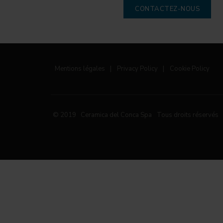
CONTACTEZ-NOUS
Mentions légales
|
Privacy Policy
|
Cookie Policy
© 2019 Ceramica del Conca Spa
Tous droits réservés