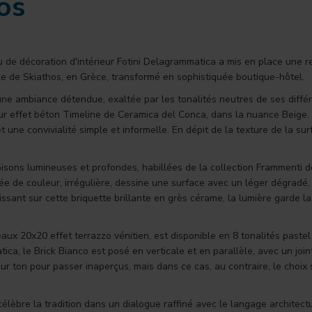
os
au de décoration d'intérieur Fotini Delagrammatica a mis en place une r
 île de Skiathos, en Grèce, transformé en sophistiquée boutique-hôtel.
une ambiance détendue, exaltée par les tonalités neutres de ses diff
mur effet béton Timeline de Ceramica del Conca, dans la nuance Beige.
t une convivialité simple et informelle. En dépit de la texture de la sur
isons lumineuses et profondes, habillées de la collection Frammenti de
ée de couleur, irrégulière, dessine une surface avec un léger dégradé,
issant sur cette briquette brillante en grès cérame, la lumière garde 
aux 20x20 effet terrazzo vénitien, est disponible en 8 tonalités pastel 
ca, le Brick Bianco est posé en verticale et en parallèle, avec un joint
 sur ton pour passer inaperçus, mais dans ce cas, au contraire, le choi
élèbre la tradition dans un dialogue raffiné avec le langage architectur