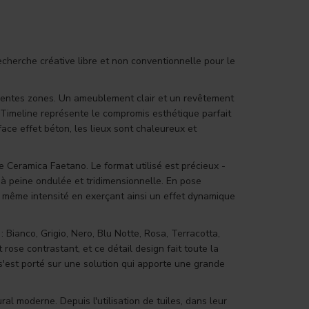
echerche créative libre et non conventionnelle pour le
érentes zones. Un ameublement clair et un revêtement
 Timeline représente le compromis esthétique parfait
face effet béton, les lieux sont chaleureux et
 Ceramica Faetano. Le format utilisé est précieux -
 à peine ondulée et tridimensionnelle. En pose
la même intensité en exerçant ainsi un effet dynamique
: Bianco, Grigio, Nero, Blu Notte, Rosa, Terracotta,
 rose contrastant, et ce détail design fait toute la
x s'est porté sur une solution qui apporte une grande
al moderne. Depuis l'utilisation de tuiles, dans leur