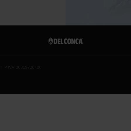
|
P. IVA 00819720400