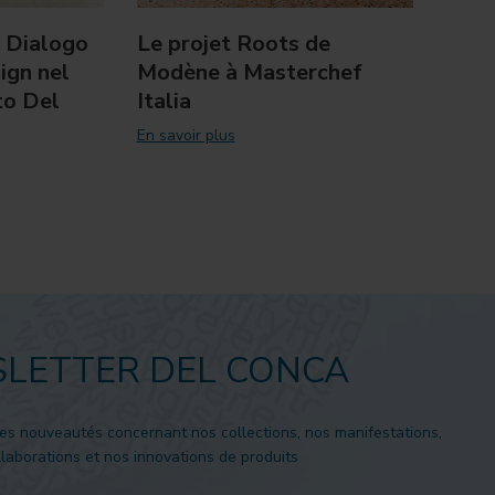
o Dialogo
Le projet Roots de
Expo
ign nel
Modène à Masterchef
succ
to Del
Italia
les 
En savoir plus
En savo
LETTER DEL CONCA
es nouveautés concernant nos collections, nos manifestations,
laborations et nos innovations de produits