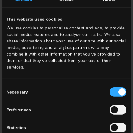
Angolare HLA 8 Rett.
Lineare HLA 8 Rett.
This website uses cookies
We use cookies to personalise content and ads, to provide
33x120 . 13"x48"
33x120 . 13"x48"
social media features and to analyse our traffic. We also
share information about your use of our site with our social
G3LA08RGD12
Gradone
G3LA08RGS12
Gradone
media, advertising and analytics partners who may
Angolare DX HLA 8 Rett.
Angolare SX HLA 8 Rett.
combine it with other information that you’ve provided to
them or that they’ve collected from your use of their
services.
ALTRI COLORI DELLA COLLEZIONE
Consent
Necessary
Selection
Preferences
HLA 10
Bianco
HLA 1
Beige
HLA 3
Naturale
Statistics