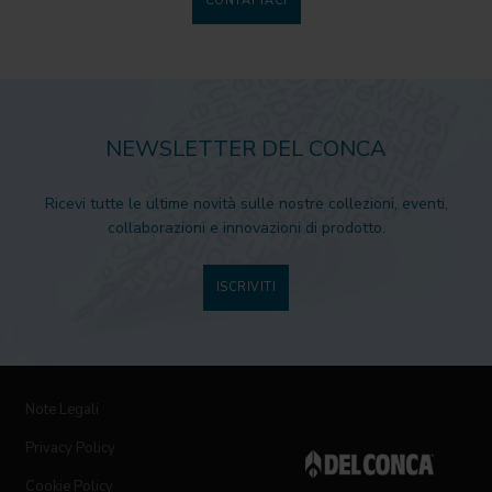
CONTATTACI
NEWSLETTER DEL CONCA
Ricevi tutte le ultime novità sulle nostre collezioni, eventi,
collaborazioni e innovazioni di prodotto.
ISCRIVITI
Note Legali
Privacy Policy
Cookie Policy