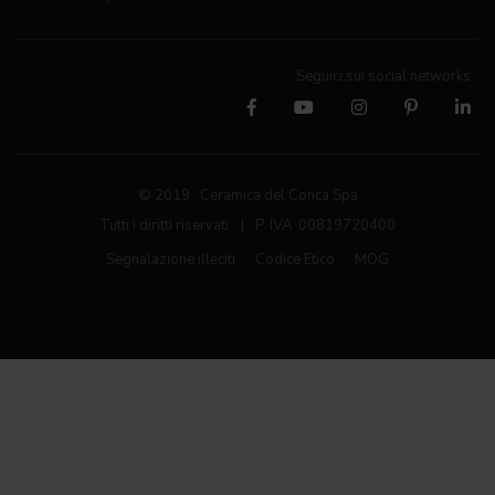
Seguici sui social networks
© 2019 Ceramica del Conca Spa
Tutti i diritti riservati
|
P. IVA 00819720400
Segnalazione illeciti
Codice Etico
MOG