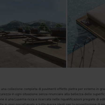
una collezione completa di pavimenti effetto pietra per esterno in grad
urezza in ogni situazione senza rinunciare alla bellezza delle superfic
one è una Luserna ricca e ricercata nelle riqualificazioni pregiate di edifi
elle in gres porcellanato a tutta massa ideali per la progettazione di pi