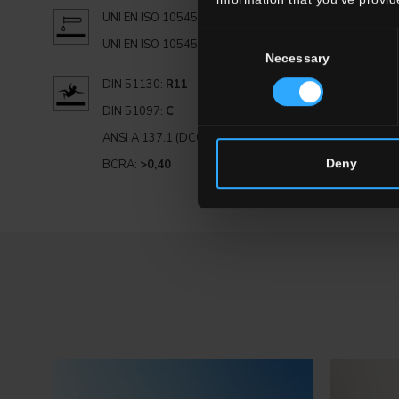
UNI EN ISO 10545.13:
GA
Consent
UNI EN ISO 10545.14:
5
Necessary
Selection
DIN 51130:
R11
DIN 51097:
C
ANSI A 137.1 (DCOF):
≥0,60
Deny
BCRA:
>0,40