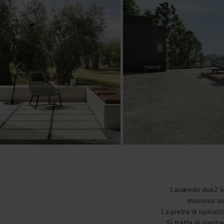
Lavaredo due2 è 
massima sic
La pietra di ispirazi
Si tratta di piastr