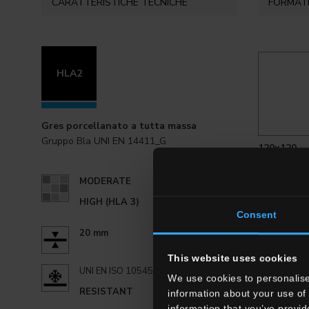
CARATTERISTICHE TECNICHE
FORMATI 
HLA2
Gres porcellanato a tutta massa
Gruppo Bla UNI EN 14411_G
120x120 .
MODERATE
HIGH (HLA 3)
Consent
20 mm
This website uses cookies
UNI EN ISO 10545.12:
We use cookies to personalise
RESISTANT
information about your use of 
information that you’ve provid