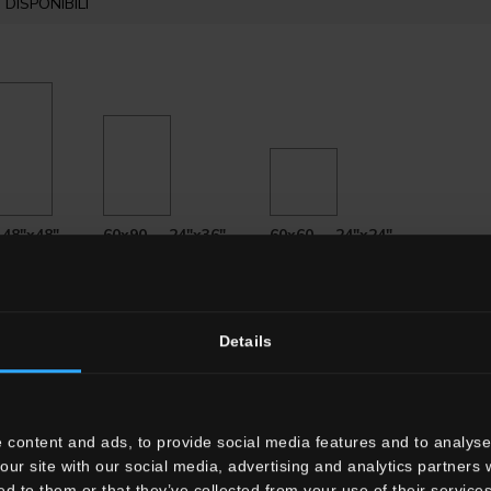
DISPONIBILI
 48"x48"
60x90 . 24"x36"
60x60 . 24"x24"
Details
 content and ads, to provide social media features and to analyse 
our site with our social media, advertising and analytics partners
ed to them or that they’ve collected from your use of their services