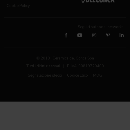
Cookie Policy
Seguici sui social networks
© 2019 Ceramica del Conca Spa
Tutti i diritti riservati
|
P. IVA 00819720400
Segnalazione illeciti
Codice Etico
MOG