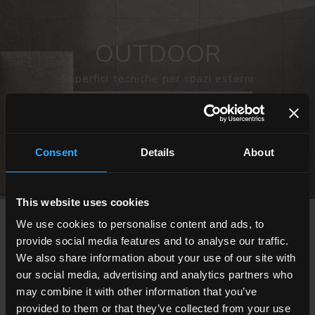
OUTDOOR
Superfici tecniche per spazi esterni
SCOPRI TUTTE LE COLLEZIONI OUTDOOR
Consent
Details
About
This website uses cookies
SCEGLI UNA COLLEZIONE PER
We use cookies to personalise content and ads, to
provide social media features and to analyse our traffic.
Applicazione
We also share information about your use of our site with
Indoor
our social media, advertising and analytics partners who
Outdoor
may combine it with other information that you’ve
provided to them or that they’ve collected from your use