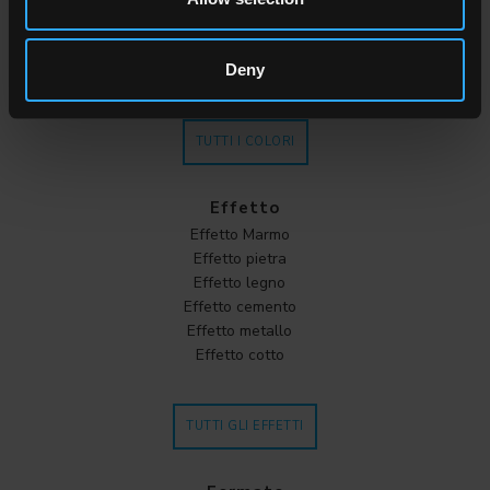
Beige
Marrone
Deny
Cotto
TUTTI I COLORI
Effetto
Effetto Marmo
Effetto pietra
Effetto legno
Effetto cemento
Effetto metallo
Effetto cotto
TUTTI GLI EFFETTI