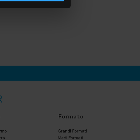
R
o
Formato
armo
Grandi Formati
tra
Medi Formati