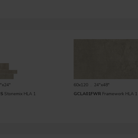
"x24"
60x120 . 24"x48"
US
Stonemix HLA 1
GCLA01FWR
Framework HLA 1 