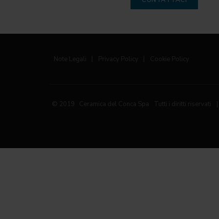
CONTATTACI
Note Legali
|
Privacy Policy
|
Cookie Policy
© 2019 Ceramica del Conca Spa
Tutti i diritti riservati
|