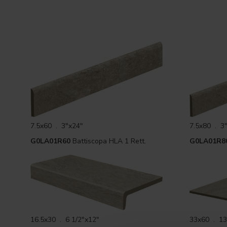
7.5x60 . 3"x24"
7.5x80 . 3
G0LA01R60
Battiscopa HLA 1 Rett.
G0LA01R8
16.5x30 . 6 1/2"x12"
33x60 . 13