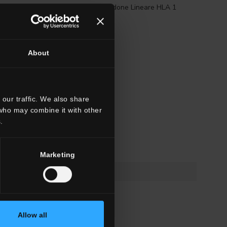
 HLA 1
G3LA01RG12
Gradone Lineare HLA 1
Rett.
About
our traffic. We also share
 who may combine it with other
.
Marketing
Allow all