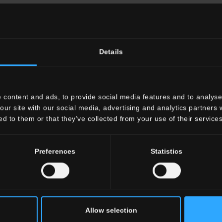
60
Gradone Lineare HLA 1
G3LA01RGA
Gradone Angolare
Rett.
Details
3"x48"
 content and ads, to provide social media features and to analyse 
S12
Gradone Angolare SX
our site with our social media, advertising and analytics partners
ed to them or that they’ve collected from your use of their services
Preferences
Statistics
Allow selection