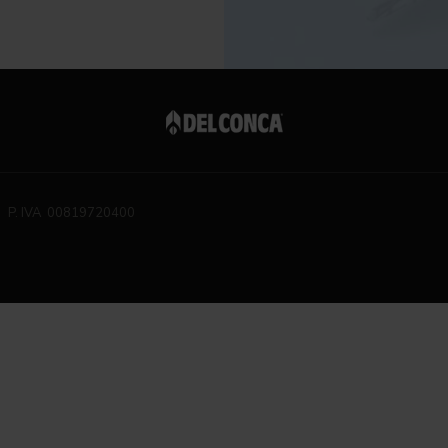
P. IVA 00819720400