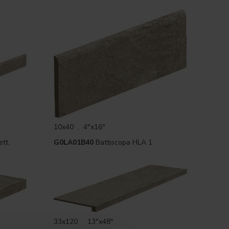
10x40 . 4"x16"
tt.
G0LA01B40
Battiscopa HLA 1
33x120 . 13"x48"