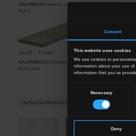
G3LA01ELM
Elemento a L Monolitico
G3LA01RG
HLA 1
Rett.
Consent
This website uses cookies
33x120 . 13"x48"
33x120 . 1
We use cookies to personalise
G3LA01RGD12
Gradone Angolare DX
G3LA01RG
information about your use of 
HLA 1 Rett.
HLA 1 Rett.
information that you’ve provid
Consent
Necessary
Selection
ALTRI COLORI DELLA COLLEZIONE
Deny