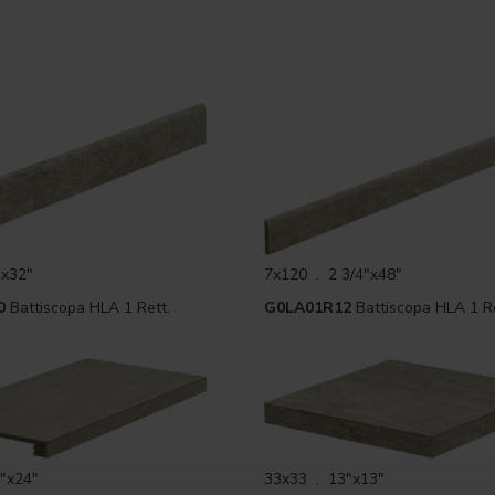
"x32"
7x120 . 2 3/4"x48"
0
Battiscopa HLA 1 Rett.
G0LA01R12
Battiscopa HLA 1 Re
"x24"
33x33 . 13"x13"