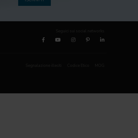
ISCRIVITI
Seguici sui social networks
Segnalazione illeciti
Codice Etico
MOG