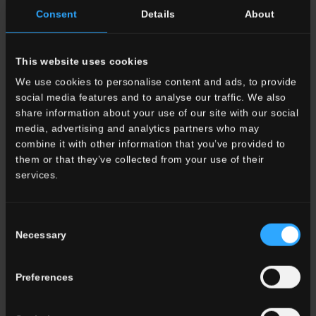
33x33 . 13"x13"
33x120 . 13"x48"
Consent
Details
About
G3LA10RGA
Gradone
G3LA10RG12
Gradone
Angolare HLA 10 Rett.
Lineare HLA 10 Rett.
This website uses cookies
We use cookies to personalise content and ads, to provide
social media features and to analyse our traffic. We also
33x120 . 13"x48"
33x120 . 13"x48"
share information about your use of our site with our social
media, advertising and analytics partners who may
G3LA10RGD12
Gradone
G3LA10RGS12
Gradone
combine it with other information that you’ve provided to
Angolare DX HLA 10 Rett.
Angolare SX HLA 10 Rett.
them or that they’ve collected from your use of their
services.
ALTRI COLORI DELLA COLLEZIONE
Consent
Necessary
Selection
Preferences