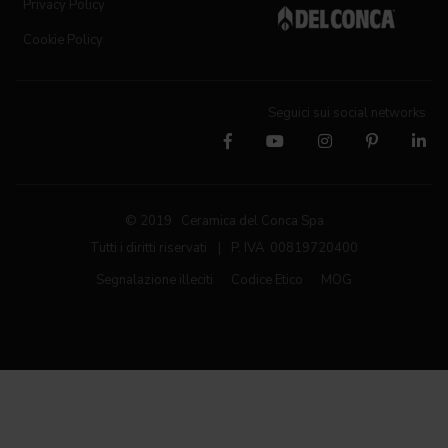
Privacy Policy
Cookie Policy
Seguici sui social networks
© 2019 Ceramica del Conca Spa
Tutti i diritti riservati
|
P. IVA 00819720400
Segnalazione illeciti
Codice Etico
MOG