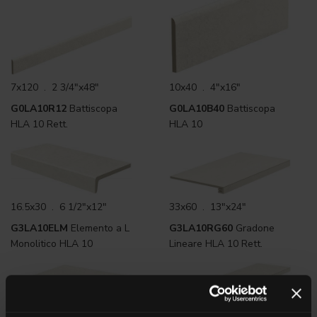
7x120 . 2 3/4"x48"
10x40 . 4"x16"
G0LA10R12
Battiscopa
G0LA10B40
Battiscopa
HLA 10 Rett.
HLA 10
16.5x30 . 6 1/2"x12"
33x60 . 13"x24"
G3LA10ELM
Elemento a L
G3LA10RG60
Gradone
Monolitico HLA 10
Lineare HLA 10 Rett.