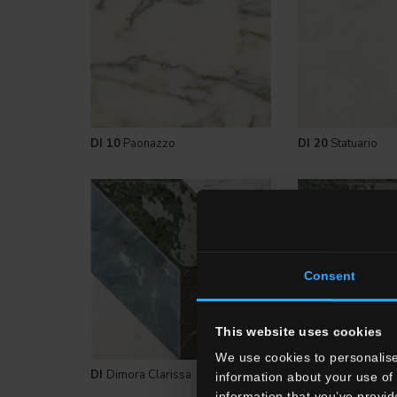
DI 10
Paonazzo
DI 20
Statuario
Consent
This website uses cookies
We use cookies to personalise
DI
Dimora Clarissa
DI
Decori Dimora 
information about your use of 
information that you’ve provid