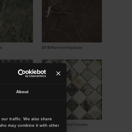
e
DI 9
Marrone Imperiale
About
our traffic. We also share
ra Dalila
DI
Decori Dimora Floriana
 who may combine it with other
.