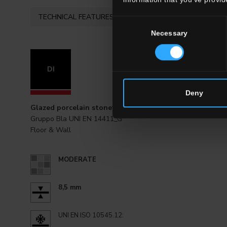
TECHNICAL FEATURES
AVAILAB
Consent
Necessary
Selection
DI
20x20 . 8"
Deny
Glazed porcelain stoneware
Gruppo Bla UNI EN 14411_G
Floor & Wall
MODERATE
8,5 mm
UNI EN ISO 10545.12: