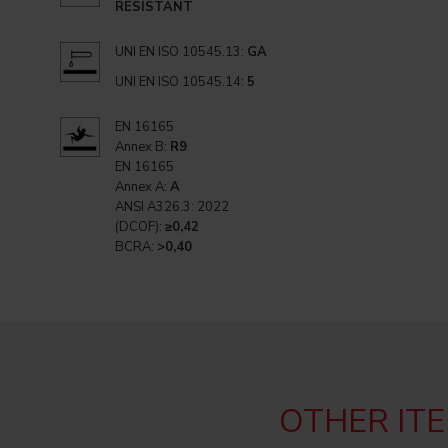
RESISTANT
UNI EN ISO 10545.13:
GA
UNI EN ISO 10545.14:
5
EN 16165
Annex B:
R9
EN 16165
Annex A:
A
ANSI A326.3: 2022
(DCOF):
≥0,42
BCRA:
>0,40
OTHER ITE