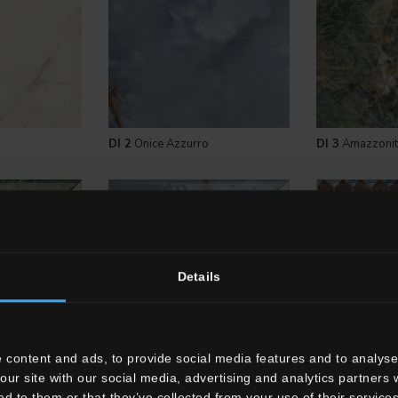
DI 2
Onice Azzurro
DI 3
Amazzonit
Details
 content and ads, to provide social media features and to analyse 
Audrey
DI
Decori Dimora Eulalia
DI
Decori Dimo
our site with our social media, advertising and analytics partners
ed to them or that they’ve collected from your use of their services