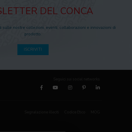
LETTER DEL CONCA
à sulle nostre collezioni, eventi, collaborazioni e innovazioni di
prodotto.
ISCRIVITI
Seguici sui social networks
Segnalazione illeciti
Codice Etico
MOG