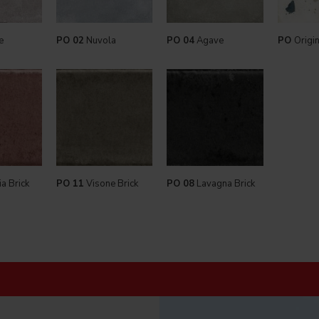
e
PO 02
Nuvola
PO 04
Agave
PO
Origin
ia Brick
PO 11
Visone Brick
PO 08
Lavagna Brick