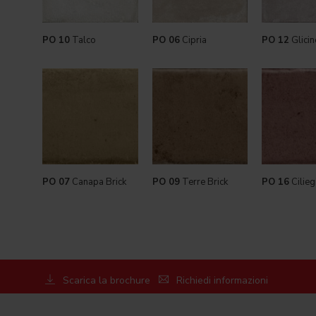
PO 10
Talco
PO 06
Cipria
PO 12
Glicin
PO 07
Canapa Brick
PO 09
Terre Brick
PO 16
Cilieg
Scarica la brochure
Richiedi informazioni