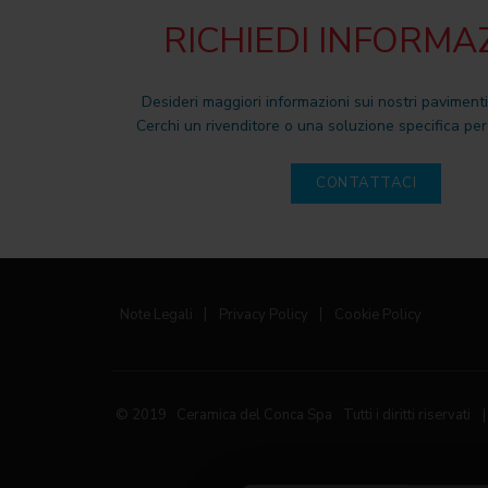
RICHIEDI INFORMA
Desideri maggiori informazioni sui nostri pavimenti
Cerchi un rivenditore o una soluzione specifica per 
CONTATTACI
Note Legali
|
Privacy Policy
|
Cookie Policy
© 2019 Ceramica del Conca Spa
Tutti i diritti riservati
|