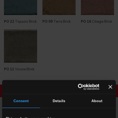
PO 22
Topazio Brick
PO 09
Terre Brick
PO 16
Ciliegia Brick
PO 11
Visone Brick
Scarica la brochure
Richiedi informazioni
Consent
Details
About
RICHIEDI INFORMAZIONI