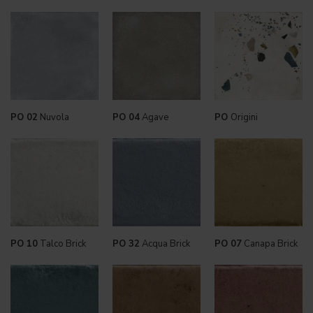
PO 02
Nuvola
PO 04
Agave
PO
Origini
PO 10
Talco Brick
PO 32
Acqua Brick
PO 07
Canapa Brick