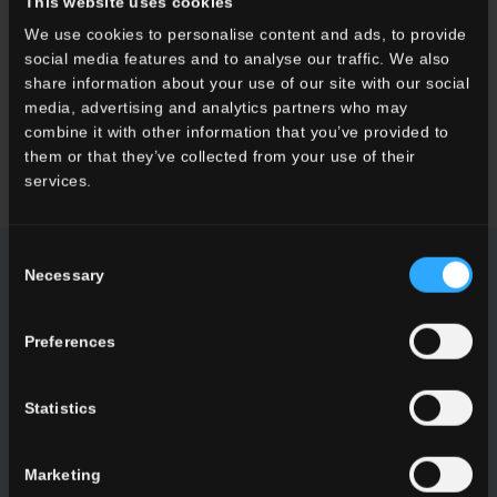
This website uses cookies
We use cookies to personalise content and ads, to provide
Desideri maggiori informazioni sui nostri pavimenti e rivestimenti?
social media features and to analyse our traffic. We also
Cerchi un rivenditore o una soluzione specifica per il tuo
share information about your use of our site with our social
progetto?
media, advertising and analytics partners who may
combine it with other information that you’ve provided to
CONTATTACI
them or that they’ve collected from your use of their
services.
Consent
Necessary
Selection
NEWSLETTER DEL CONCA
Preferences
Ricevi tutte le ultime novità sulle nostre collezioni, eventi,
collaborazioni e innovazioni di prodotto.
Statistics
ISCRIVITI
Marketing