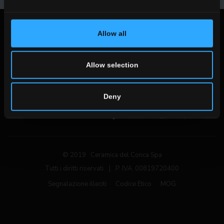
Note Legali
Allow all
Privacy Policy
Cookie Policy
Allow selection
Deny
Seguici sui social networks
© 2019 Ceramica del Conca Spa
Tutti i diritti riservati
|
P. IVA 00819720400
Segnalazione illeciti
Codice Etico
MOG