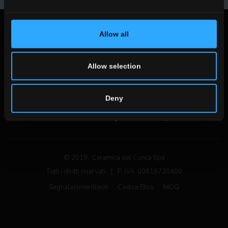
Note Legali
Allow all
Privacy Policy
Cookie Policy
Allow selection
Deny
Seguici sui social networks
© 2019 Ceramica del Conca Spa
Tutti i diritti riservati
|
P. IVA 00819720400
Segnalazione illeciti
Codice Etico
MOG