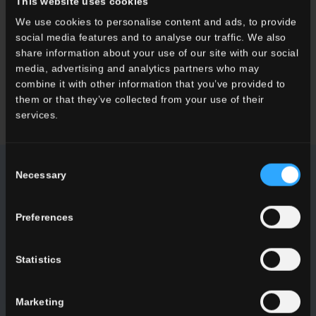
This website uses cookies
We use cookies to personalise content and ads, to provide
Desideri maggiori informazioni sui nostri pavimenti e rivestimenti?
social media features and to analyse our traffic. We also
Cerchi un rivenditore o una soluzione specifica per il tuo
share information about your use of our site with our social
progetto?
media, advertising and analytics partners who may
combine it with other information that you’ve provided to
CONTATTACI
them or that they’ve collected from your use of their
services.
Consent
Necessary
Selection
NEWSLETTER DEL CONCA
Preferences
Ricevi tutte le ultime novità sulle nostre collezioni, eventi,
collaborazioni e innovazioni di prodotto.
Statistics
ISCRIVITI
Marketing