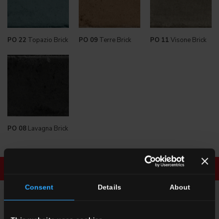
PO 22
Topazio Brick
PO 09
Terre Brick
PO 11
Visone Brick
PO 08
Lavagna Brick
Scarica la brochure
Richiedi informazioni
Consent
Details
About
RICHIEDI INFORMAZIONI