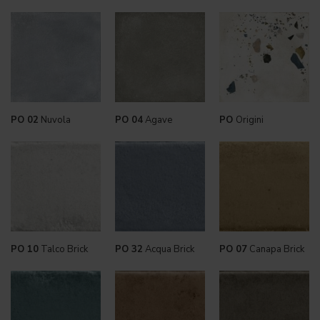
PO 02
Nuvola
PO 04
Agave
PO
Origini
PO 10
Talco Brick
PO 32
Acqua Brick
PO 07
Canapa Brick