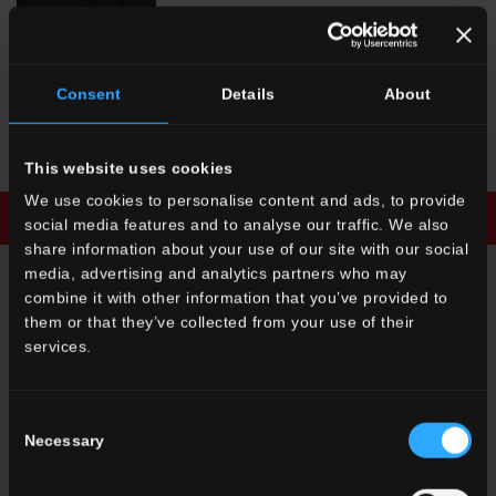
Consent
Details
About
PO 08
Lavagna Brick
This website uses cookies
We use cookies to personalise content and ads, to provide
Scarica la brochure
Richiedi informazioni
social media features and to analyse our traffic. We also
share information about your use of our site with our social
media, advertising and analytics partners who may
combine it with other information that you’ve provided to
RICHIEDI INFORMAZIONI
them or that they’ve collected from your use of their
services.
Desideri maggiori informazioni sui nostri pavimenti e rivestimenti?
Cerchi un rivenditore o una soluzione specifica per il tuo
progetto?
Consent
Necessary
Selection
CONTATTACI