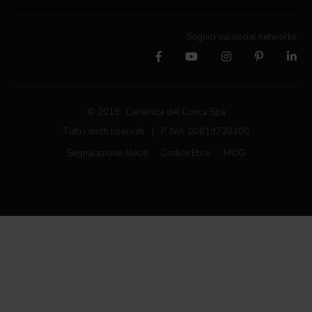
Seguici sui social networks
© 2019 Ceramica del Conca Spa
Tutti i diritti riservati
|
P. IVA 00819720400
Segnalazione illeciti
Codice Etico
MOG