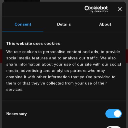
Consent
Details
About
PO 08
Lavagna Brick
This website uses cookies
We use cookies to personalise content and ads, to provide
Scarica la brochure
Richiedi informazioni
social media features and to analyse our traffic. We also
share information about your use of our site with our social
media, advertising and analytics partners who may
combine it with other information that you’ve provided to
RICHIEDI INFORMAZIONI
them or that they’ve collected from your use of their
services.
Desideri maggiori informazioni sui nostri pavimenti e rivestimenti?
Cerchi un rivenditore o una soluzione specifica per il tuo
progetto?
Consent
Necessary
Selection
CONTATTACI