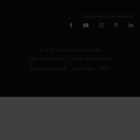
Seguici sui social networks
© 2019 Ceramica del Conca Spa
Tutti i diritti riservati
|
P. IVA 00819720400
Segnalazione illeciti
Codice Etico
MOG