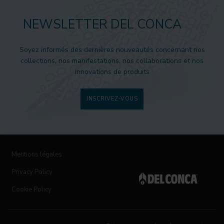
NEWSLETTER DEL CONCA
Soyez informés des dernières nouveautés concernant nos
collections, nos manifestations, nos collaborations et nos
innovations de produits
INSCRIVEZ-VOUS
Mentions légales
Privacy Policy
Cookie Policy