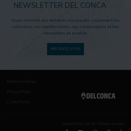
NEWSLETTER DEL CONCA
Soyez informés des dernières nouveautés concernant nos
collections, nos manifestations, nos collaborations et nos
innovations de produits
INSCRIVEZ-VOUS
Mentions légales
Privacy Policy
Cookie Policy
Suivez-nous sur les réseaux sociaux