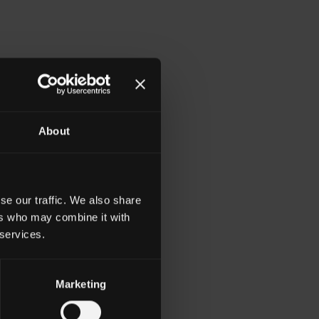
 sportifs et piscines. Toutes les
About
ur.
se our traffic. We also share
ers who may combine it with
 services.
CTION
Marketing