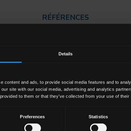
RÉFÉRENCES
RÉFÉRENCES
spaces publics, centres d'affaires, résidences privées, bâtiments
Details
férences italiennes et mondiales qui mettent vos projets en vale
TÉLÉCHARGER LE DOCUMENT
e content and ads, to provide social media features and to analy
 our site with our social media, advertising and analytics partn
 provided to them or that they’ve collected from your use of their
ORIE
INTERVENTION
NOM COLLE
Preferences
Statistics