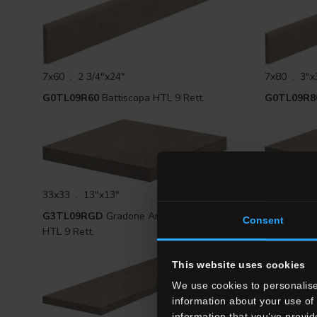
7x60 . 2 3/4"x24"
7x80 . 3"x
G0TL09R60
Battiscopa HTL 9 Rett.
G0TL09R8
33x33 . 13"x13"
33x33 . 13
G3TL09RGD
Gradone Angolare DX
G3TL09R
Consent
HTL 9 Rett.
9 Rett.
This website uses cookies
We use cookies to personalise
information about your use of 
information that you’ve provid