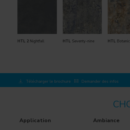
HTL 2
Nightfall
HTL
Seventy-nine
HTL
Botanic
Télécharger le brochure
Demander des infos
CHO
Application
Ambiance