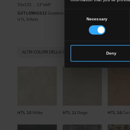
33x120 . 13"x48"
Consent
G3TL09RGS12
Gradone Angolare SX
Necessary
HTL 9 Rett.
Selection
ALTRI COLORI DELLA COLLEZIONE
Deny
HTL 10
White
HTL 11
Beige
HTL 16
Cora