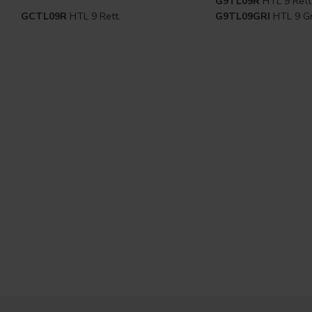
G9TL09R
HTL 9 Rett
GCTL09R
HTL 9 Rett.
G9TL09GRI
HTL 9 Gr