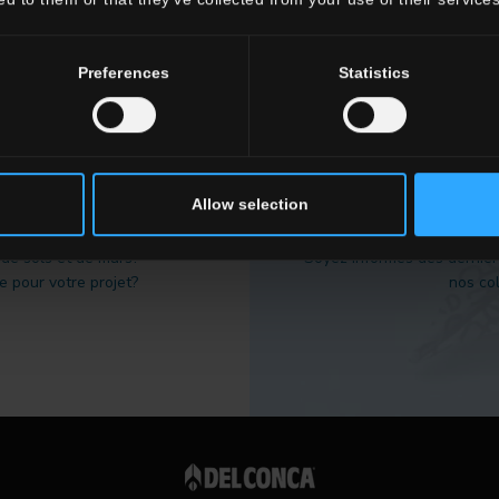
MBIANCES
TOUTES LES COULEURS
TOUS 
Preferences
Statistics
NFOS
NEWS
Allow selection
 de sols et de murs?
Soyez informés des dernièr
 pour votre projet?
nos col