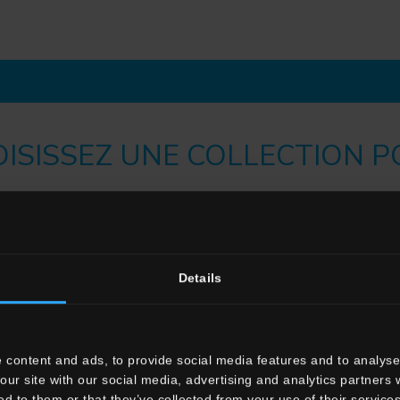
ISISSEZ UNE COLLECTION 
Couleur
Effet
Blanc
Effet Marb
Gris
Effet Pierr
Details
Anthracite
Effet Bois
Beige
Effet béto
Marron
Effet Meta
Cotto
Effet Cott
 content and ads, to provide social media features and to analyse 
our site with our social media, advertising and analytics partners
ed to them or that they’ve collected from your use of their services