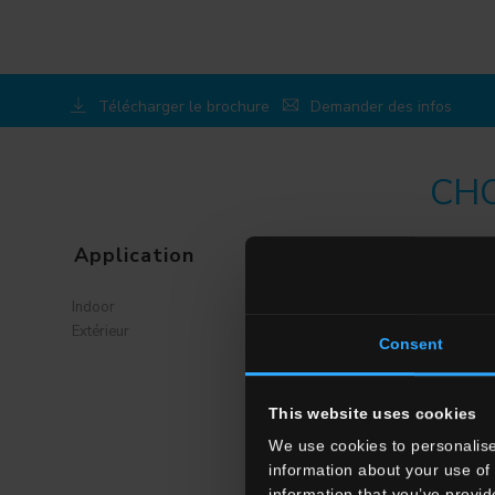
Télécharger le brochure
Demander des infos
CHO
Application
Ambiance
Salle à manger
Indoor
Salon
Extérieur
Consent
Cuisine
Chambre à coucher
Salle des bains
This website uses cookies
Commercial
We use cookies to personalise
information about your use of 
information that you’ve provid