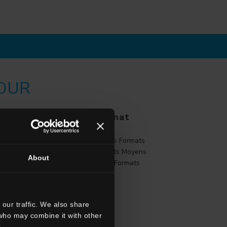
POUR
Format
re
Grands Formats
e
Formats Moyens
About
Petits Formats
n
l
o
our traffic. We also share
 who may combine it with other
.