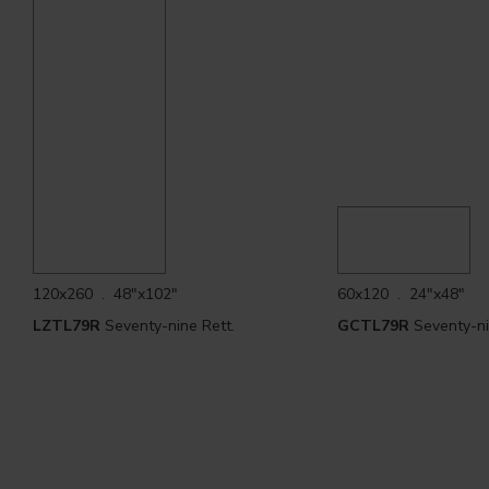
120x260 . 48"x102"
60x120 . 24"x48"
LZTL79R
Seventy-nine Rett.
GCTL79R
Seventy-n