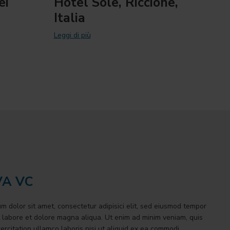
ei
Hotel Sole, Riccione,
Italia
Leggi di più
A VC
m dolor sit amet, consectetur adipisici elit, sed eiusmod tempor
t labore et dolore magna aliqua. Ut enim ad minim veniam, quis
ercitation ullamco laboris nisi ut aliquid ex ea commodi