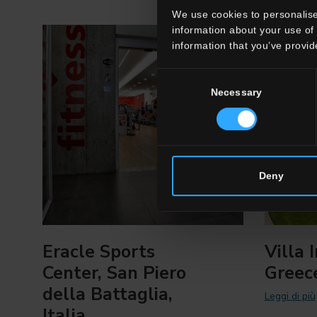
We use cookies to personalise
information about your use of 
information that you’ve provid
Consent
Necessary
Selection
Deny
Eracle Sports
Villa 
Center, San Piero
Greec
della Battaglia,
Leggi di più
Italia