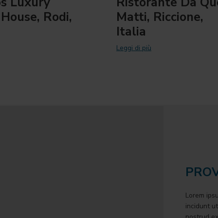
os Luxury
Ristorante Da Qu
House, Rodi,
Matti, Riccione,
Italia
Leggi di più
PROV
Lorem ipsu
incidunt u
nostrud ex