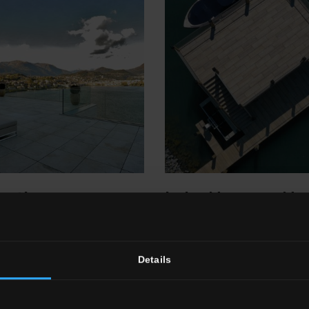
artino
Lake Norman, No
ence, Lugano,
Carolina, Stati Un
ra
Leggi di più
Details