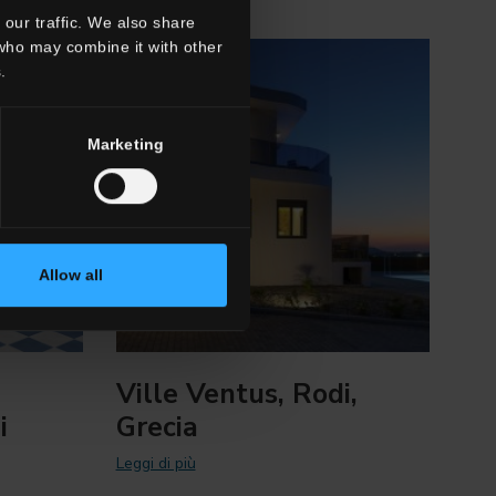
our traffic. We also share
 who may combine it with other
.
Marketing
Allow all
Ville Ventus, Rodi,
i
Grecia
Leggi di più