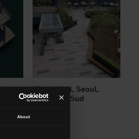
rth
I'Park Mall, Seoul,
iti
Korea del Sud
Leggi di più
About