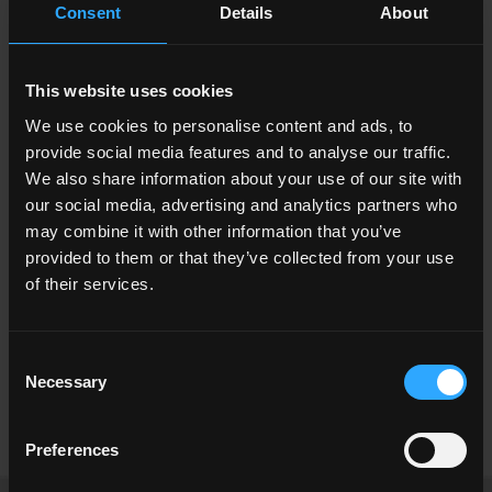
Consent
Details
About
This website uses cookies
We use cookies to personalise content and ads, to
provide social media features and to analyse our traffic.
We also share information about your use of our site with
our social media, advertising and analytics partners who
may combine it with other information that you’ve
provided to them or that they’ve collected from your use
of their services.
Consent
Ristorante Da Quei Matti,
Necessary
Selection
Riccione, Italia
Preferences
Leggi di più